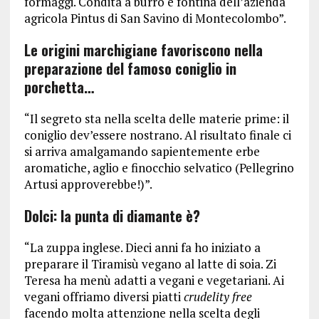
formaggi. Condita a burro e fontina dell’azienda
agricola Pintus di San Savino di Montecolombo”.
Le origini marchigiane favoriscono nella
preparazione del famoso coniglio in
porchetta…
“Il segreto sta nella scelta delle materie prime: il
coniglio dev’essere nostrano. Al risultato finale ci
si arriva amalgamando sapientemente erbe
aromatiche, aglio e finocchio selvatico (Pellegrino
Artusi approverebbe!)”.
Dolci: la punta di diamante è?
“La zuppa inglese. Dieci anni fa ho iniziato a
preparare il Tiramisù vegano al latte di soia. Zi
Teresa ha menù adatti a vegani e vegetariani. Ai
vegani offriamo diversi piatti
crudelity free
facendo molta attenzione nella scelta degli