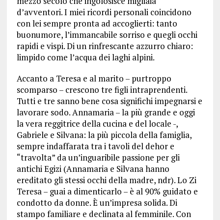
mezzo secolo che ingolosisce migliaia
d’avventori. I miei ricordi personali coincidono
con lei sempre pronta ad accoglierti: tanto
buonumore, l’immancabile sorriso e quegli occhi
rapidi e vispi. Di un rinfrescante azzurro chiaro:
limpido come l’acqua dei laghi alpini.
Accanto a Teresa e al marito – purtroppo
scomparso – crescono tre figli intraprendenti.
Tutti e tre sanno bene cosa significhi impegnarsi e
lavorare sodo. Annamaria – la più grande e oggi
la vera reggitrice della cucina e del locale -,
Gabriele e Silvana: la più piccola della famiglia,
sempre indaffarata tra i tavoli del dehor e
“travolta” da un’inguaribile passione per gli
antichi Egizi (Annamaria e Silvana hanno
ereditato gli stessi occhi della madre, ndr). Lo Zi
Teresa – guai a dimenticarlo – è al 90% guidato e
condotto da donne. È un’impresa solida. Di
stampo familiare e declinata al femminile. Con