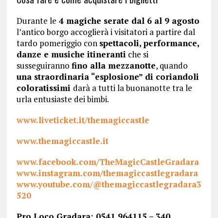
Durante le
4 magiche serate dal 6 al 9 agosto
l’antico borgo accoglierà i visitatori a partire dal
tardo pomeriggio con
spettacoli, performance,
danze e musiche itineranti
che si
susseguiranno
fino alla mezzanotte
, quando
una straordinaria “esplosione” di coriandoli
coloratissimi
darà a tutti la buonanotte tra le
urla entusiaste dei bimbi.
www.liveticket.it/themagiccastle
www.themagiccastle.it
www.facebook.com/TheMagicCastleGradara
www.instagram.com/themagiccastlegradara
www.youtube.com/@themagiccastlegradara3
520
Pro Loco Gradara: 0541 964115 – 340