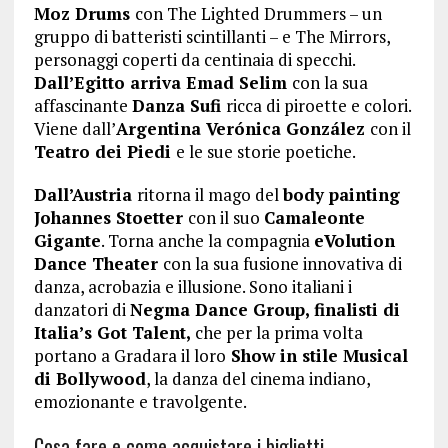
Moz Drums
con The Lighted Drummers – un
gruppo di batteristi scintillanti – e The Mirrors,
personaggi coperti da centinaia di specchi.
Dall’Egitto arriva Emad Selim
con la sua
affascinante
Danza Sufi
ricca di piroette e colori.
Viene dall’
Argentina Verónica González
con il
Teatro dei Piedi
e le sue storie poetiche.
Dall’Austria
ritorna il mago del
body painting
Johannes Stoetter
con il suo
Camaleonte
Gigante
. Torna anche la compagnia
eVolution
Dance Theater
con la sua fusione innovativa di
danza, acrobazia e illusione. Sono italiani i
danzatori di
Negma Dance Group, finalisti di
Italia’s Got Talent,
che per la prima volta
portano a Gradara il loro
Show in stile Musical
di Bollywood
, la danza del cinema indiano,
emozionante e travolgente.
Cosa fare e come acquistare i biglietti