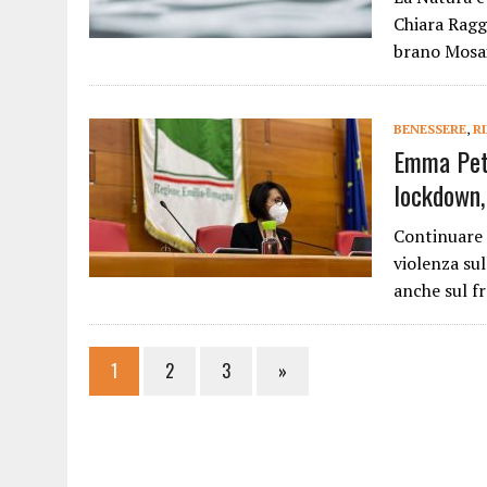
Chiara Raggi
brano Mosa
BENESSERE
,
R
Emma Petit
lockdown,
Continuare 
violenza sul
anche sul f
1
2
3
»