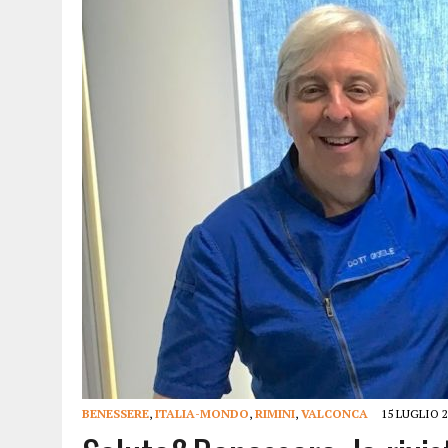
15 DICEMBRE 2025
|
PANETTONI, TORRONE E CONTRO-PANETTONE: IN 
11 DICEMBRE 2025
|
LA GUIDA FLOS OLEI INCORONA I “MAGNIFICI 7” 
11 DICEMBRE 2025
|
DANTE ALIGHIERI E L’USO DI PAPAVERINA: ECCO
10 DICEMBRE 2025
|
MONTESCUDO, AL TEATRO ROSASPINA PRIMA EDIZ
6 DICEMBRE 2025
|
CATTOLICA, I FRATELLI RAUCCI CONFERMANO LA L
1 AGOSTO 2026
|
A CATTOLICA APRE “RAVEN”: IL PRIMO “DRINK PLA
BENESSERE
,
ITALIA-MONDO
,
RIMINI
,
VALCONCA
15 LUGLIO 2