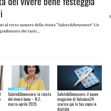
ta del vivere bene festeggia
i
ati al terzo numero della rivista “Salute&Benessere”. Un
 gradimento dei tanti…
B
Salute&Benessere, la rivista
Salute&Benessere, il nuovo
o
del vivere bene – N.2,
magazine di Valconca24:
marzo-aprile 2025
scarica qui la tua copia in
digitale