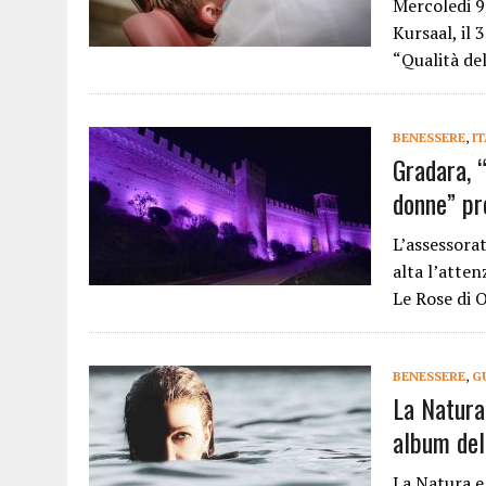
Mercoledi 9
Kursaal, il
“Qualità del
BENESSERE
,
I
Gradara, 
donne” pr
L’assessora
alta l’atten
Le Rose di 
BENESSERE
,
G
La Natura
album del
La Natura e