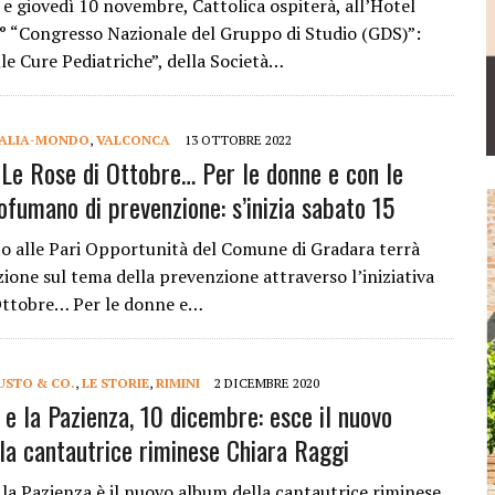
 e giovedì 10 novembre, Cattolica ospiterà, all’Hotel
 3° “Congresso Nazionale del Gruppo di Studio (GDS)”:
le Cure Pediatriche”, della Società…
TALIA-MONDO
,
VALCONCA
13 OTTOBRE 2022
“Le Rose di Ottobre… Per le donne e con le
ofumano di prevenzione: s’inizia sabato 15
to alle Pari Opportunità del Comune di Gradara terrà
zione sul tema della prevenzione attraverso l’iniziativa
Ottobre… Per le donne e…
USTO & CO.
,
LE STORIE
,
RIMINI
2 DICEMBRE 2020
 e la Pazienza, 10 dicembre: esce il nuovo
la cantautrice riminese Chiara Raggi
 la Pazienza è il nuovo album della cantautrice riminese