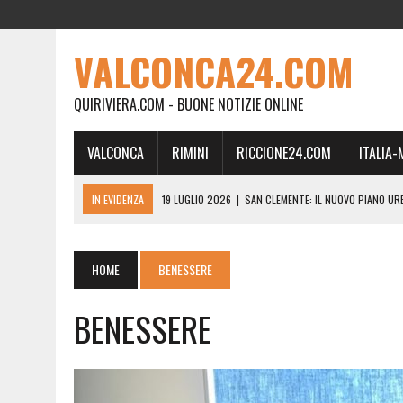
VALCONCA24.COM
QUIRIVIERA.COM - BUONE NOTIZIE ONLINE
VALCONCA
RIMINI
RICCIONE24.COM
ITALIA
IN EVIDENZA
19 LUGLIO 2026
|
SAN CLEMENTE: IL NUOVO PIANO UR
24 FEBBRAIO 2026
|
MORCIANO VERSO IL COMMISSARIAMENTO: “QUE
21 FEBBRAIO 2026
|
RINASCITA PER MORCIANO, DURO ATTACCO IN CO
HOME
BENESSERE
19 FEBBRAIO 2026
|
RIMINI, A IL GATTO SULL’ALBICOCCO ARRIVA AN
BENESSERE
28 GENNAIO 2026
|
DOVE LA CARNE DIVENTA MEMORIA: IL CORPO, L’OR
18 DICEMBRE 2025
|
SAN CLEMENTE, AL VILLA ULTIMO ATTO DELLA P
18 DICEMBRE 2025
|
SAN CLEMENTE, SALA DEL CONSIGLIO INTITOLATA