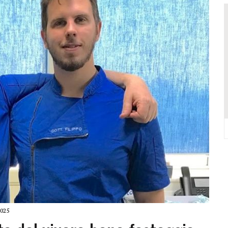
VALCONCA VINCONO MARZIALI, BURESTA, BARTOLINI, BIGUCCI, TASINI
DELL’EVO IN REGIONE: TRE POSTI D’ONORE TOCCANO ALLA VALCONCA
 COME RIUSCÌ A COMPORRE TANTE OPERE COSÌ VOLUMINOSE
IONE DELL’ITALIAN PET FRIENDLY GALÀ IDEATO DA MARCO BONINI
ORO STELLA DEL PREMIO GUIDA CHEF DI PIZZA: “UN GRANDE ONORE”
Y SHOP” DELLA REGINA VOLUTO DA FRANCESCA E NICOLAS
025