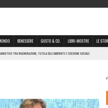
-MONDO
BENESSERE
GUSTO & CO.
LIBRI-MOSTRE
LE STOR
BANISTICO TRA RIGENERAZIONE, TUTELA DELL’AMBIENTE E COESIONE SOCIALE
STO NON È UN SEMPLICE PASSAGGIO AMMINISTRATIVO”
NSIGLIO: “CITTÀ NEL CAOS POLITICO E AMMINISTRATIVO”
DREA GIONCHETTI SOMMELIER DEL CALABRESE “QAFIZ”
IGINE, IL RITORNO. L’OPERA DI KIROLES BOSHRA È VITA VERA
RIMA PARTE DI STAGIONE TEATRALE CON CLAUDIO MORICI SABATO 20
 A GIACOMO MATTEOTTI: “VITTIMA DELLA FURIA FASCISTA”