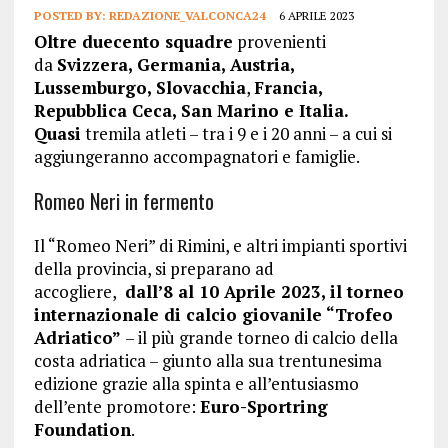
POSTED BY:
REDAZIONE_VALCONCA24
6 APRILE 2023
Oltre duecento squadre
provenienti
da
Svizzera, Germania, Austria,
Lussemburgo, Slovacchia
,
Francia,
Repubblica Ceca, San Marino e Italia.
Quasi
tremila atleti – tra i 9 e i 20 anni – a cui si
aggiungeranno accompagnatori e famiglie.
Romeo Neri in fermento
Il “Romeo Neri” di Rimini, e altri impianti sportivi
della provincia, si preparano ad
accogliere,
dall’8 al 10 Aprile 2023, il torneo
internazionale di calcio giovanile “Trofeo
Adriatico”
– il più grande torneo di calcio della
costa adriatica – giunto alla sua trentunesima
edizione grazie alla spinta e all’entusiasmo
dell’ente promotore:
Euro-Sportring
Foundation
.