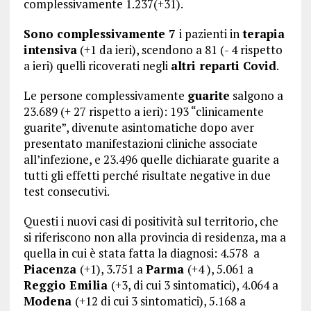
complessivamente 1.237(+31).
Sono complessivamente 7
i pazienti in
terapia
intensiva
(+1 da ieri), scendono a 81 (- 4 rispetto
a ieri) quelli ricoverati negli
altri reparti Covid
.
Le persone complessivamente
guarite
salgono a
23.689 (+ 27 rispetto a ieri): 193 “clinicamente
guarite”, divenute asintomatiche dopo aver
presentato manifestazioni cliniche associate
all’infezione, e 23.496 quelle dichiarate guarite a
tutti gli effetti perché risultate negative in due
test consecutivi.
Questi i nuovi casi di positività sul territorio, che
si riferiscono non alla provincia di residenza, ma a
quella in cui è stata fatta la diagnosi: 4.578 a
Piacenza
(+1), 3.751 a
Parma
(+4 ), 5.061 a
Reggio Emilia
(+3, di cui 3 sintomatici), 4.064 a
Modena
(+12 di cui 3 sintomatici), 5.168 a