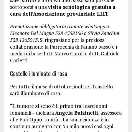
sale parrocchiali di Fanano basso sarà possibile
sottoporsi a una
visita senologica gratuita
a
cura dell’Associazione provinciale LILT
.
Prenotazione obbligatoria tramite whatsapp a
Eleonora Del Magna 328 4558366 o Silvia Sanchini
328 1265013
. Si ringraziano per la preziosa
collaborazione la Parrocchia di Fanano basso e i
medici di base dott. Marco Caroli e dott. Gabriele
Carletti.
Castello illuminato di rosa
Per tutto il mese di ottobre, inoltre, il castello
sarà illuminato di rosa.
“Il tumore al seno è il primo tra i carcinomi
femminili – dichiara
Angela Bulzinetti
, assessora
alle Pari Opportunità -. La sua incidenza è in
continuo aumento con 53 mila nuovi casi ogni