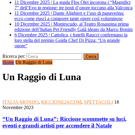
11 Dicembre 2025
|
La guida Flos Olei incorona i “Magnifici
7” dell’Evo in regione: tre posti d’onore toccano alla Valconca
11 Dicembre 2025
|
Dante Alighieri e l’uso di papaverina:
ecco come riuscì a comporre tante opere così voluminose
10 Dicembre 2025
|
Montescudo, al Teatro Rosaspina prima
edizione dell’Italian Pet Friendly Galà ideato da Marco Bonini
6 Dicembre 2025
|
Cattolica, i fratelli Raucci confermano la
loro stella del premio Guida Chef Di Pizza: “Un grande
onore”
Ricerca per:
Home
Un Raggio di Luna
Un Raggio di Luna
ITALIA-MONDO
,
RICCIONE24.COM
,
SPETTACOLI
18
Novembre 2023
“Un Raggio di Luna”: Riccione scommette su luci,
eventi e grandi artisti per accendere il Natale