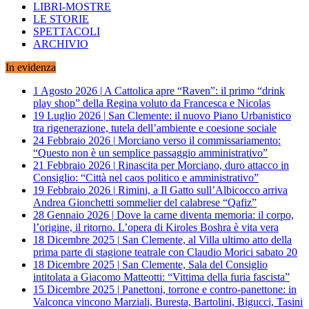
LIBRI-MOSTRE
LE STORIE
SPETTACOLI
ARCHIVIO
In evidenza
1 Agosto 2026
|
A Cattolica apre “Raven”: il primo “drink
play shop” della Regina voluto da Francesca e Nicolas
19 Luglio 2026
|
San Clemente: il nuovo Piano Urbanistico
tra rigenerazione, tutela dell’ambiente e coesione sociale
24 Febbraio 2026
|
Morciano verso il commissariamento:
“Questo non è un semplice passaggio amministrativo”
21 Febbraio 2026
|
Rinascita per Morciano, duro attacco in
Consiglio: “Città nel caos politico e amministrativo”
19 Febbraio 2026
|
Rimini, a Il Gatto sull’Albicocco arriva
Andrea Gionchetti sommelier del calabrese “Qafiz”
28 Gennaio 2026
|
Dove la carne diventa memoria: il corpo,
l’origine, il ritorno. L’opera di Kiroles Boshra è vita vera
18 Dicembre 2025
|
San Clemente, al Villa ultimo atto della
prima parte di stagione teatrale con Claudio Morici sabato 20
18 Dicembre 2025
|
San Clemente, Sala del Consiglio
intitolata a Giacomo Matteotti: “Vittima della furia fascista”
15 Dicembre 2025
|
Panettoni, torrone e contro-panettone: in
Valconca vincono Marziali, Buresta, Bartolini, Bigucci, Tasini