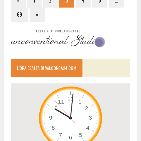
«
1
2
3
4
5
…
69
»
L’ORA ESATTA DI VALCONCA24.COM