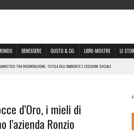
-MONDO
BENESSERE
GUSTO & CO.
LIBRI-MOSTRE
LE STOR
BANISTICO TRA RIGENERAZIONE, TUTELA DELL’AMBIENTE E COESIONE SOCIALE
STO NON È UN SEMPLICE PASSAGGIO AMMINISTRATIVO”
NSIGLIO: “CITTÀ NEL CAOS POLITICO E AMMINISTRATIVO”
DREA GIONCHETTI SOMMELIER DEL CALABRESE “QAFIZ”
ce d’Oro, i mieli di
IGINE, IL RITORNO. L’OPERA DI KIROLES BOSHRA È VITA VERA
RIMA PARTE DI STAGIONE TEATRALE CON CLAUDIO MORICI SABATO 20
o l’azienda Ronzio
 A GIACOMO MATTEOTTI: “VITTIMA DELLA FURIA FASCISTA”