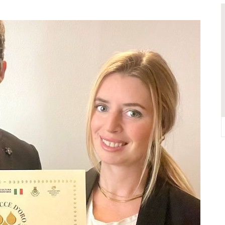
VALCONCA VINCONO MARZIALI, BURESTA, BARTOLINI, BIGUCCI, TASINI
DELL’EVO IN REGIONE: TRE POSTI D’ONORE TOCCANO ALLA VALCONCA
 COME RIUSCÌ A COMPORRE TANTE OPERE COSÌ VOLUMINOSE
IONE DELL’ITALIAN PET FRIENDLY GALÀ IDEATO DA MARCO BONINI
ORO STELLA DEL PREMIO GUIDA CHEF DI PIZZA: “UN GRANDE ONORE”
Y SHOP” DELLA REGINA VOLUTO DA FRANCESCA E NICOLAS