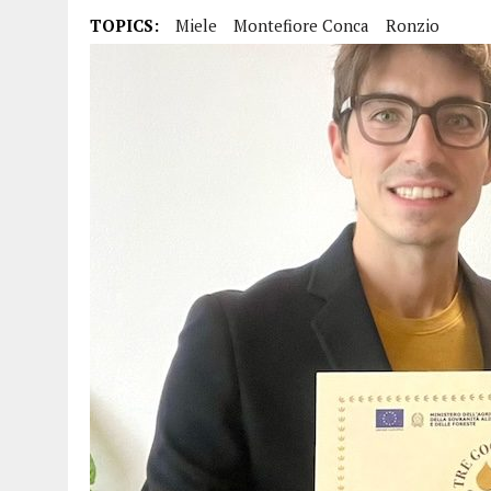
15 DICEMBRE 2025
|
PANETTONI, TORRONE E CONTRO-PANETTONE: IN 
TOPICS:
Miele
Montefiore Conca
Ronzio
11 DICEMBRE 2025
|
LA GUIDA FLOS OLEI INCORONA I “MAGNIFICI 7” 
11 DICEMBRE 2025
|
DANTE ALIGHIERI E L’USO DI PAPAVERINA: ECCO
10 DICEMBRE 2025
|
MONTESCUDO, AL TEATRO ROSASPINA PRIMA EDIZ
6 DICEMBRE 2025
|
CATTOLICA, I FRATELLI RAUCCI CONFERMANO LA L
1 AGOSTO 2026
|
A CATTOLICA APRE “RAVEN”: IL PRIMO “DRINK PLA