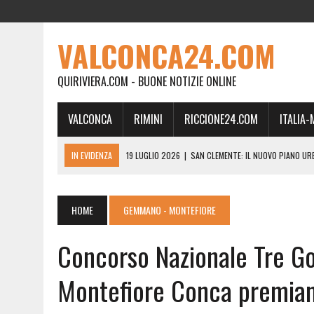
VALCONCA24.COM
QUIRIVIERA.COM - BUONE NOTIZIE ONLINE
VALCONCA
RIMINI
RICCIONE24.COM
ITALIA
IN EVIDENZA
19 LUGLIO 2026
|
SAN CLEMENTE: IL NUOVO PIANO UR
24 FEBBRAIO 2026
|
MORCIANO VERSO IL COMMISSARIAMENTO: “QUE
21 FEBBRAIO 2026
|
RINASCITA PER MORCIANO, DURO ATTACCO IN CO
HOME
GEMMANO - MONTEFIORE
19 FEBBRAIO 2026
|
RIMINI, A IL GATTO SULL’ALBICOCCO ARRIVA AN
Concorso Nazionale Tre Goc
28 GENNAIO 2026
|
DOVE LA CARNE DIVENTA MEMORIA: IL CORPO, L’OR
18 DICEMBRE 2025
|
SAN CLEMENTE, AL VILLA ULTIMO ATTO DELLA P
Montefiore Conca premian
18 DICEMBRE 2025
|
SAN CLEMENTE, SALA DEL CONSIGLIO INTITOLATA