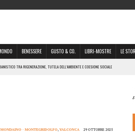
-MONDO
BENESSERE
GUSTO & CO.
LIBRI-MOSTRE
LE STOR
BANISTICO TRA RIGENERAZIONE, TUTELA DELL’AMBIENTE E COESIONE SOCIALE
STO NON È UN SEMPLICE PASSAGGIO AMMINISTRATIVO”
NSIGLIO: “CITTÀ NEL CAOS POLITICO E AMMINISTRATIVO”
DREA GIONCHETTI SOMMELIER DEL CALABRESE “QAFIZ”
IGINE, IL RITORNO. L’OPERA DI KIROLES BOSHRA È VITA VERA
RIMA PARTE DI STAGIONE TEATRALE CON CLAUDIO MORICI SABATO 20
 A GIACOMO MATTEOTTI: “VITTIMA DELLA FURIA FASCISTA”
,
MONDAINO - MONTEGRIDOLFO
,
VALCONCA
29 OTTOBRE 2025