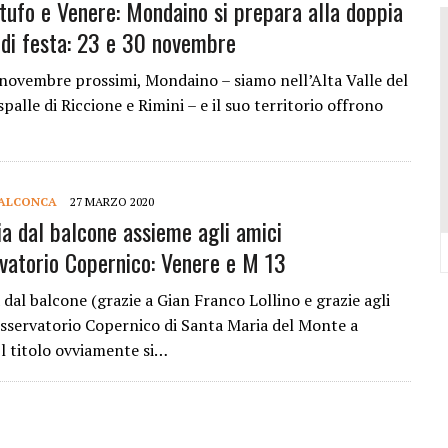
rtufo e Venere: Mondaino si prepara alla doppia
VALCONCA VINCONO MARZIALI, BURESTA, BARTOLINI, BIGUCCI, TASINI
di festa: 23 e 30 novembre
DELL’EVO IN REGIONE: TRE POSTI D’ONORE TOCCANO ALLA VALCONCA
 COME RIUSCÌ A COMPORRE TANTE OPERE COSÌ VOLUMINOSE
0 novembre prossimi, Mondaino – siamo nell’Alta Valle del
spalle di Riccione e Rimini – e il suo territorio offrono
IONE DELL’ITALIAN PET FRIENDLY GALÀ IDEATO DA MARCO BONINI
ORO STELLA DEL PREMIO GUIDA CHEF DI PIZZA: “UN GRANDE ONORE”
Y SHOP” DELLA REGINA VOLUTO DA FRANCESCA E NICOLAS
ALCONCA
27 MARZO 2020
a dal balcone assieme agli amici
rvatorio Copernico: Venere e M 13
dal balcone (grazie a Gian Franco Lollino e grazie agli
Osservatorio Copernico di Santa Maria del Monte a
Il titolo ovviamente si…