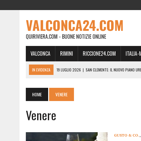
VALCONCA24.COM
QUIRIVIERA.COM - BUONE NOTIZIE ONLINE
VALCONCA
RIMINI
RICCIONE24.COM
ITALIA
IN EVIDENZA
19 LUGLIO 2026
|
SAN CLEMENTE: IL NUOVO PIANO UR
24 FEBBRAIO 2026
|
MORCIANO VERSO IL COMMISSARIAMENTO: “QUE
21 FEBBRAIO 2026
|
RINASCITA PER MORCIANO, DURO ATTACCO IN CO
HOME
VENERE
19 FEBBRAIO 2026
|
RIMINI, A IL GATTO SULL’ALBICOCCO ARRIVA AN
Venere
28 GENNAIO 2026
|
DOVE LA CARNE DIVENTA MEMORIA: IL CORPO, L’OR
18 DICEMBRE 2025
|
SAN CLEMENTE, AL VILLA ULTIMO ATTO DELLA P
18 DICEMBRE 2025
|
SAN CLEMENTE, SALA DEL CONSIGLIO INTITOLATA
GUSTO & CO.