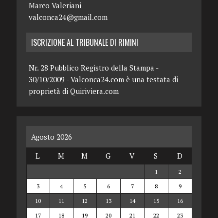
Marco Valeriani
valconca24@gmail.com
ISCRIZIONE AL TRIBUNALE DI RIMINI
Nr. 28 Pubblico Registro della Stampa -
30/10/2009 - Valconca24.com è una testata di
proprietà di Quiriviera.com
Agosto 2026
L
M
M
G
V
S
D
1
2
3
4
5
6
7
8
9
10
11
12
13
14
15
16
17
18
19
20
21
22
23