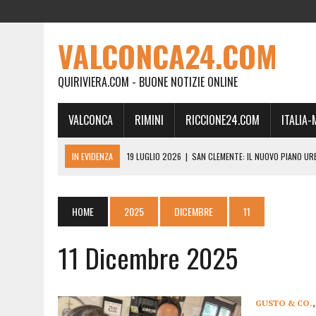
VALCONCA24.COM
QUIRIVIERA.COM - BUONE NOTIZIE ONLINE
VALCONCA
RIMINI
RICCIONE24.COM
ITALIA
IN EVIDENZA
19 LUGLIO 2026
|
SAN CLEMENTE: IL NUOVO PIANO UR
24 FEBBRAIO 2026
|
MORCIANO VERSO IL COMMISSARIAMENTO: “QUE
21 FEBBRAIO 2026
|
RINASCITA PER MORCIANO, DURO ATTACCO IN CO
HOME
2025
DICEMBRE
11
19 FEBBRAIO 2026
|
RIMINI, A IL GATTO SULL’ALBICOCCO ARRIVA AN
11 Dicembre 2025
28 GENNAIO 2026
|
DOVE LA CARNE DIVENTA MEMORIA: IL CORPO, L’OR
18 DICEMBRE 2025
|
SAN CLEMENTE, AL VILLA ULTIMO ATTO DELLA P
18 DICEMBRE 2025
|
SAN CLEMENTE, SALA DEL CONSIGLIO INTITOLATA
GUSTO & CO.