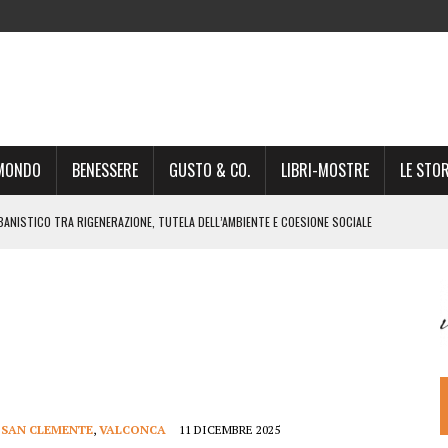
-MONDO
BENESSERE
GUSTO & CO.
LIBRI-MOSTRE
LE STOR
BANISTICO TRA RIGENERAZIONE, TUTELA DELL’AMBIENTE E COESIONE SOCIALE
STO NON È UN SEMPLICE PASSAGGIO AMMINISTRATIVO”
NSIGLIO: “CITTÀ NEL CAOS POLITICO E AMMINISTRATIVO”
DREA GIONCHETTI SOMMELIER DEL CALABRESE “QAFIZ”
IGINE, IL RITORNO. L’OPERA DI KIROLES BOSHRA È VITA VERA
RIMA PARTE DI STAGIONE TEATRALE CON CLAUDIO MORICI SABATO 20
 A GIACOMO MATTEOTTI: “VITTIMA DELLA FURIA FASCISTA”
,
SAN CLEMENTE
,
VALCONCA
11 DICEMBRE 2025