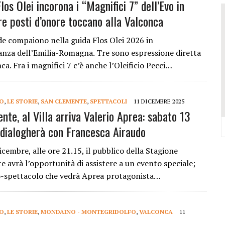
los Olei incorona i “Magnifici 7” dell’Evo in
VALCONCA VINCONO MARZIALI, BURESTA, BARTOLINI, BIGUCCI, TASINI
re posti d’onore toccano alla Valconca
DELL’EVO IN REGIONE: TRE POSTI D’ONORE TOCCANO ALLA VALCONCA
 COME RIUSCÌ A COMPORRE TANTE OPERE COSÌ VOLUMINOSE
de compaiono nella guida Flos Olei 2026 in
nza dell’Emilia-Romagna. Tre sono espressione diretta
IONE DELL’ITALIAN PET FRIENDLY GALÀ IDEATO DA MARCO BONINI
ca. Fra i magnifici 7 c’è anche l’Oleificio Pecci…
ORO STELLA DEL PREMIO GUIDA CHEF DI PIZZA: “UN GRANDE ONORE”
Y SHOP” DELLA REGINA VOLUTO DA FRANCESCA E NICOLAS
DO
,
LE STORIE
,
SAN CLEMENTE
,
SPETTACOLI
11 DICEMBRE 2025
nte, al Villa arriva Valerio Aprea: sabato 13
dialogherà con Francesca Airaudo
cembre, alle ore 21.15, il pubblico della Stagione
 avrà l’opportunità di assistere a un evento speciale;
-spettacolo che vedrà Aprea protagonista…
DO
,
LE STORIE
,
MONDAINO - MONTEGRIDOLFO
,
VALCONCA
11