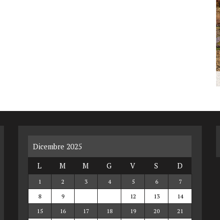
Dicembre 2025
L
M
M
G
V
S
D
1
2
3
4
5
6
7
8
9
10
11
12
13
14
15
16
17
18
19
20
21