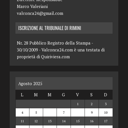
Marco Valeriani
valconca24@gmail.com
ISCRIZIONE AL TRIBUNALE DI RIMINI
Nr. 28 Pubblico Registro della Stampa -
30/10/2009 - Valconca24.com è una testata di
proprietà di Quiriviera.com
Agosto 2025
L
M
M
G
V
S
D
1
2
3
4
5
6
7
8
9
10
11
12
13
14
15
16
17