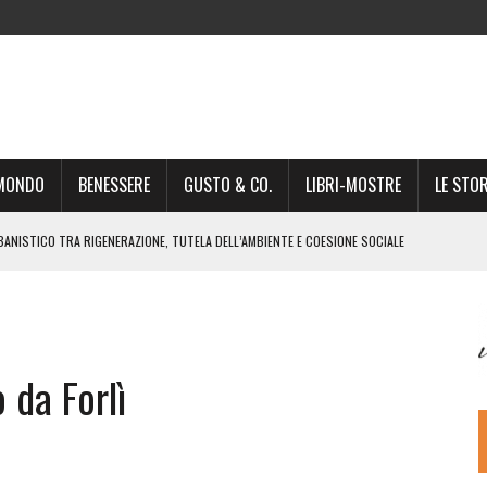
-MONDO
BENESSERE
GUSTO & CO.
LIBRI-MOSTRE
LE STOR
BANISTICO TRA RIGENERAZIONE, TUTELA DELL’AMBIENTE E COESIONE SOCIALE
STO NON È UN SEMPLICE PASSAGGIO AMMINISTRATIVO”
NSIGLIO: “CITTÀ NEL CAOS POLITICO E AMMINISTRATIVO”
DREA GIONCHETTI SOMMELIER DEL CALABRESE “QAFIZ”
 da Forlì
IGINE, IL RITORNO. L’OPERA DI KIROLES BOSHRA È VITA VERA
RIMA PARTE DI STAGIONE TEATRALE CON CLAUDIO MORICI SABATO 20
 A GIACOMO MATTEOTTI: “VITTIMA DELLA FURIA FASCISTA”