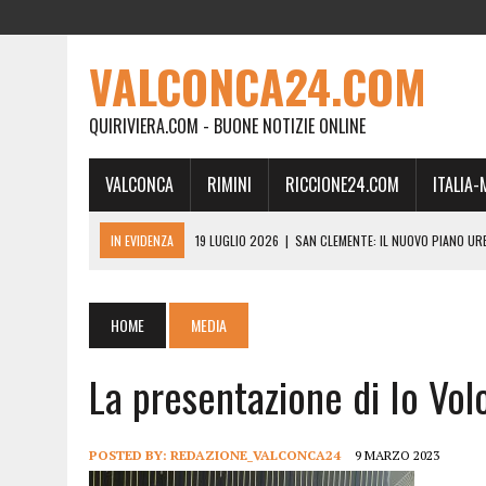
VALCONCA24.COM
QUIRIVIERA.COM - BUONE NOTIZIE ONLINE
VALCONCA
RIMINI
RICCIONE24.COM
ITALIA
IN EVIDENZA
19 LUGLIO 2026
|
SAN CLEMENTE: IL NUOVO PIANO UR
24 FEBBRAIO 2026
|
MORCIANO VERSO IL COMMISSARIAMENTO: “QUE
21 FEBBRAIO 2026
|
RINASCITA PER MORCIANO, DURO ATTACCO IN CO
HOME
MEDIA
19 FEBBRAIO 2026
|
RIMINI, A IL GATTO SULL’ALBICOCCO ARRIVA AN
La presentazione di Io Volo
28 GENNAIO 2026
|
DOVE LA CARNE DIVENTA MEMORIA: IL CORPO, L’OR
18 DICEMBRE 2025
|
SAN CLEMENTE, AL VILLA ULTIMO ATTO DELLA P
18 DICEMBRE 2025
|
SAN CLEMENTE, SALA DEL CONSIGLIO INTITOLATA
POSTED BY:
REDAZIONE_VALCONCA24
9 MARZO 2023