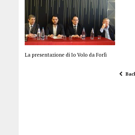
15 DICEMBRE 2025
|
PANETTONI, TORRONE E CONTRO-PANETTONE: IN 
11 DICEMBRE 2025
|
LA GUIDA FLOS OLEI INCORONA I “MAGNIFICI 7” 
11 DICEMBRE 2025
|
DANTE ALIGHIERI E L’USO DI PAPAVERINA: ECCO
10 DICEMBRE 2025
|
MONTESCUDO, AL TEATRO ROSASPINA PRIMA EDIZ
6 DICEMBRE 2025
|
CATTOLICA, I FRATELLI RAUCCI CONFERMANO LA L
1 AGOSTO 2026
|
A CATTOLICA APRE “RAVEN”: IL PRIMO “DRINK PLA
La presentazione di Io Volo da Forlì
Bac