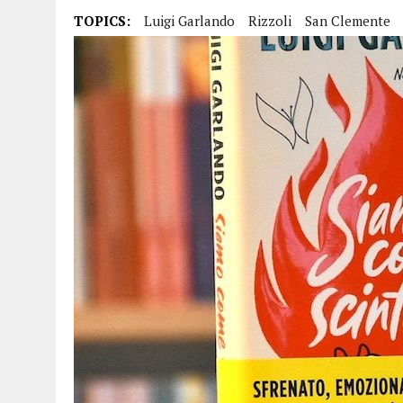
15 DICEMBRE 2025
|
PANETTONI, TORRONE E CONTRO-PANETTONE: IN 
TOPICS:
Luigi Garlando
Rizzoli
San Clemente
11 DICEMBRE 2025
|
LA GUIDA FLOS OLEI INCORONA I “MAGNIFICI 7” 
11 DICEMBRE 2025
|
DANTE ALIGHIERI E L’USO DI PAPAVERINA: ECCO
10 DICEMBRE 2025
|
MONTESCUDO, AL TEATRO ROSASPINA PRIMA EDIZ
6 DICEMBRE 2025
|
CATTOLICA, I FRATELLI RAUCCI CONFERMANO LA L
1 AGOSTO 2026
|
A CATTOLICA APRE “RAVEN”: IL PRIMO “DRINK PLA