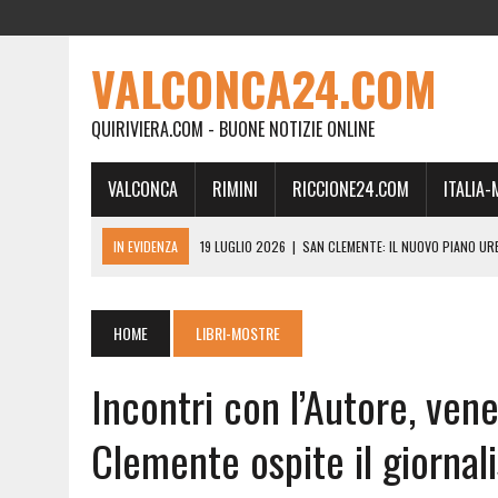
VALCONCA24.COM
QUIRIVIERA.COM - BUONE NOTIZIE ONLINE
VALCONCA
RIMINI
RICCIONE24.COM
ITALIA
IN EVIDENZA
19 LUGLIO 2026
|
SAN CLEMENTE: IL NUOVO PIANO UR
24 FEBBRAIO 2026
|
MORCIANO VERSO IL COMMISSARIAMENTO: “QUE
21 FEBBRAIO 2026
|
RINASCITA PER MORCIANO, DURO ATTACCO IN CO
HOME
LIBRI-MOSTRE
19 FEBBRAIO 2026
|
RIMINI, A IL GATTO SULL’ALBICOCCO ARRIVA AN
Incontri con l’Autore, ven
28 GENNAIO 2026
|
DOVE LA CARNE DIVENTA MEMORIA: IL CORPO, L’OR
18 DICEMBRE 2025
|
SAN CLEMENTE, AL VILLA ULTIMO ATTO DELLA P
Clemente ospite il giornali
18 DICEMBRE 2025
|
SAN CLEMENTE, SALA DEL CONSIGLIO INTITOLATA