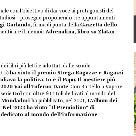
le con l’obiettivo di dar voce ai protagonisti del
i, studiosi – prosegue proponendo tre appuntamenti
gi Garlando
, firma di punta della
Gazzetta dello
imenticare il memoir
Adrenalina, libro su Zlatan
dei libri più letti e adottati dalle scuole
2015)
ha vinto il premio Strega Ragazze e Ragazzi
diava la politica, Io e il Papu, Il mestiere più
 2020 Vai all’Inferno Dante
. Con Battello a Vapore
 serie
Gol
con oltre 60 titoli dedicati al mondo del
n
Mondadori
ha pubblicato, nel 2021,
L’album dei
i.
Nel 2022 ha vinto
“
Il Premiolino” di
o dedicato al mondo dell’informazione
.