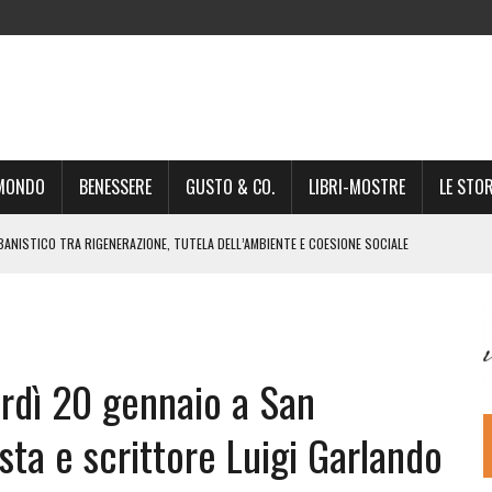
-MONDO
BENESSERE
GUSTO & CO.
LIBRI-MOSTRE
LE STOR
BANISTICO TRA RIGENERAZIONE, TUTELA DELL’AMBIENTE E COESIONE SOCIALE
STO NON È UN SEMPLICE PASSAGGIO AMMINISTRATIVO”
NSIGLIO: “CITTÀ NEL CAOS POLITICO E AMMINISTRATIVO”
DREA GIONCHETTI SOMMELIER DEL CALABRESE “QAFIZ”
erdì 20 gennaio a San
IGINE, IL RITORNO. L’OPERA DI KIROLES BOSHRA È VITA VERA
RIMA PARTE DI STAGIONE TEATRALE CON CLAUDIO MORICI SABATO 20
sta e scrittore Luigi Garlando
 A GIACOMO MATTEOTTI: “VITTIMA DELLA FURIA FASCISTA”