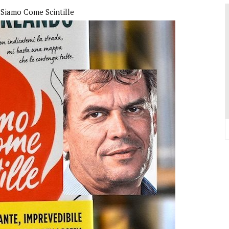
VALCONCA VINCONO MARZIALI, BURESTA, BARTOLINI, BIGUCCI, TASINI
Siamo Come Scintille
DELL’EVO IN REGIONE: TRE POSTI D’ONORE TOCCANO ALLA VALCONCA
 COME RIUSCÌ A COMPORRE TANTE OPERE COSÌ VOLUMINOSE
IONE DELL’ITALIAN PET FRIENDLY GALÀ IDEATO DA MARCO BONINI
ORO STELLA DEL PREMIO GUIDA CHEF DI PIZZA: “UN GRANDE ONORE”
Y SHOP” DELLA REGINA VOLUTO DA FRANCESCA E NICOLAS