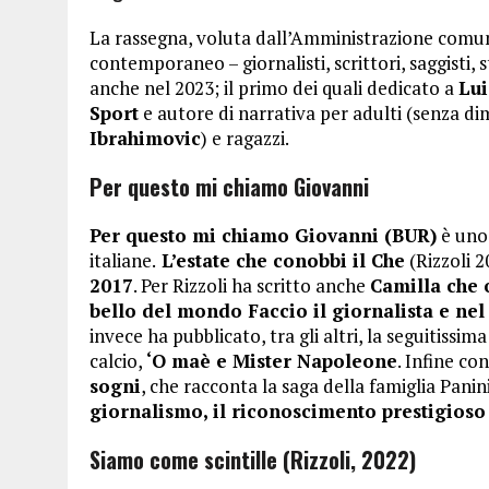
La rassegna, voluta dall’Amministrazione comuna
contemporaneo – giornalisti, scrittori, saggist
anche nel 2023; il primo dei quali dedicato a
Lui
Sport
e autore di narrativa per adulti (senza d
Ibrahimovic
) e ragazzi.
Per questo mi chiamo Giovanni
Per questo mi chiamo Giovanni (BUR)
è uno 
italiane.
L’estate che conobbi il Che
(Rizzoli 
2017
. Per Rizzoli ha scritto anche
Camilla che o
bello del mondo Faccio il giornalista e nel
invece ha pubblicato, tra gli altri, la seguitissima
calcio,
‘O maè e Mister Napoleone
. Infine co
sogni
, che racconta la saga della famiglia Panin
giornalismo, il riconoscimento prestigios
Siamo come scintille (Rizzoli, 2022)