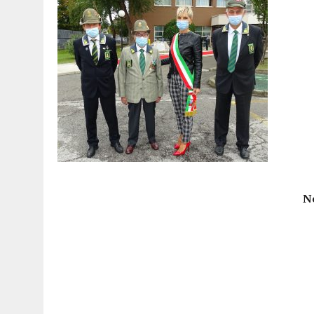
15 DICEMBRE 2025
|
PANETTONI, TORRONE E CONTRO-PANETTONE: IN 
11 DICEMBRE 2025
|
LA GUIDA FLOS OLEI INCORONA I “MAGNIFICI 7” 
11 DICEMBRE 2025
|
DANTE ALIGHIERI E L’USO DI PAPAVERINA: ECCO
10 DICEMBRE 2025
|
MONTESCUDO, AL TEATRO ROSASPINA PRIMA EDIZ
6 DICEMBRE 2025
|
CATTOLICA, I FRATELLI RAUCCI CONFERMANO LA L
1 AGOSTO 2026
|
A CATTOLICA APRE “RAVEN”: IL PRIMO “DRINK PLA
N