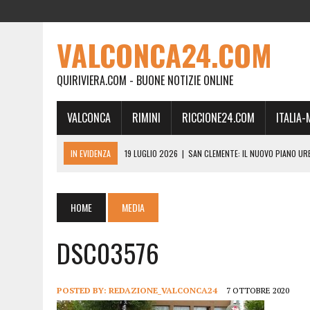
VALCONCA24.COM
QUIRIVIERA.COM - BUONE NOTIZIE ONLINE
VALCONCA
RIMINI
RICCIONE24.COM
ITALIA
IN EVIDENZA
19 LUGLIO 2026
|
SAN CLEMENTE: IL NUOVO PIANO UR
24 FEBBRAIO 2026
|
MORCIANO VERSO IL COMMISSARIAMENTO: “QUE
21 FEBBRAIO 2026
|
RINASCITA PER MORCIANO, DURO ATTACCO IN CO
HOME
MEDIA
19 FEBBRAIO 2026
|
RIMINI, A IL GATTO SULL’ALBICOCCO ARRIVA AN
DSC03576
28 GENNAIO 2026
|
DOVE LA CARNE DIVENTA MEMORIA: IL CORPO, L’OR
18 DICEMBRE 2025
|
SAN CLEMENTE, AL VILLA ULTIMO ATTO DELLA P
18 DICEMBRE 2025
|
SAN CLEMENTE, SALA DEL CONSIGLIO INTITOLATA
POSTED BY:
REDAZIONE_VALCONCA24
7 OTTOBRE 2020