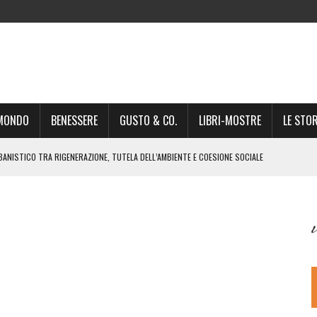
-MONDO
BENESSERE
GUSTO & CO.
LIBRI-MOSTRE
LE STOR
BANISTICO TRA RIGENERAZIONE, TUTELA DELL’AMBIENTE E COESIONE SOCIALE
STO NON È UN SEMPLICE PASSAGGIO AMMINISTRATIVO”
NSIGLIO: “CITTÀ NEL CAOS POLITICO E AMMINISTRATIVO”
DREA GIONCHETTI SOMMELIER DEL CALABRESE “QAFIZ”
IGINE, IL RITORNO. L’OPERA DI KIROLES BOSHRA È VITA VERA
RIMA PARTE DI STAGIONE TEATRALE CON CLAUDIO MORICI SABATO 20
 A GIACOMO MATTEOTTI: “VITTIMA DELLA FURIA FASCISTA”