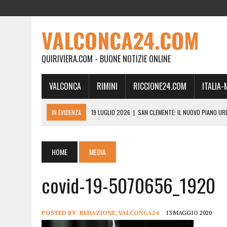
VALCONCA24.COM
QUIRIVIERA.COM - BUONE NOTIZIE ONLINE
VALCONCA
RIMINI
RICCIONE24.COM
ITALIA
IN EVIDENZA
19 LUGLIO 2026
|
SAN CLEMENTE: IL NUOVO PIANO UR
24 FEBBRAIO 2026
|
MORCIANO VERSO IL COMMISSARIAMENTO: “QUE
21 FEBBRAIO 2026
|
RINASCITA PER MORCIANO, DURO ATTACCO IN CO
HOME
MEDIA
19 FEBBRAIO 2026
|
RIMINI, A IL GATTO SULL’ALBICOCCO ARRIVA AN
covid-19-5070656_1920
28 GENNAIO 2026
|
DOVE LA CARNE DIVENTA MEMORIA: IL CORPO, L’OR
18 DICEMBRE 2025
|
SAN CLEMENTE, AL VILLA ULTIMO ATTO DELLA P
18 DICEMBRE 2025
|
SAN CLEMENTE, SALA DEL CONSIGLIO INTITOLATA
POSTED BY:
REDAZIONE_VALCONCA24
13 MAGGIO 2020