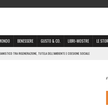
-MONDO
BENESSERE
GUSTO & CO.
LIBRI-MOSTRE
LE STOR
BANISTICO TRA RIGENERAZIONE, TUTELA DELL’AMBIENTE E COESIONE SOCIALE
STO NON È UN SEMPLICE PASSAGGIO AMMINISTRATIVO”
NSIGLIO: “CITTÀ NEL CAOS POLITICO E AMMINISTRATIVO”
DREA GIONCHETTI SOMMELIER DEL CALABRESE “QAFIZ”
IGINE, IL RITORNO. L’OPERA DI KIROLES BOSHRA È VITA VERA
RIMA PARTE DI STAGIONE TEATRALE CON CLAUDIO MORICI SABATO 20
 A GIACOMO MATTEOTTI: “VITTIMA DELLA FURIA FASCISTA”