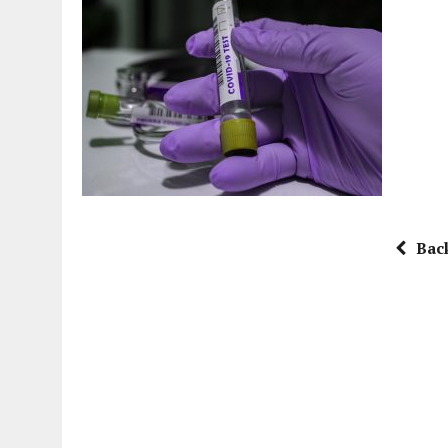
15 DICEMBRE 2025
|
PANETTONI, TORRONE E CONTRO-PANETTONE: IN 
11 DICEMBRE 2025
|
LA GUIDA FLOS OLEI INCORONA I “MAGNIFICI 7” 
11 DICEMBRE 2025
|
DANTE ALIGHIERI E L’USO DI PAPAVERINA: ECCO
10 DICEMBRE 2025
|
MONTESCUDO, AL TEATRO ROSASPINA PRIMA EDIZ
6 DICEMBRE 2025
|
CATTOLICA, I FRATELLI RAUCCI CONFERMANO LA L
1 AGOSTO 2026
|
A CATTOLICA APRE “RAVEN”: IL PRIMO “DRINK PLA
Bac