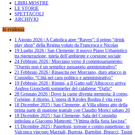
LIBRI-MOSTRE
LE STORIE
SPETTACOLI
ARCHIVIO
In evidenza
1 Agosto 2026
|
A Cattolica apre “Raven”: il primo “drink
play shop” della Regina voluto da Francesca e Nicolas
19 Luglio 2026
|
San Clemente: il nuovo Piano Urbanistico
tra rigenerazione, tutela dell’ambiente e coesione sociale
24 Febbraio 2026
|
Morciano verso il commissariamento:
“Questo non è un semplice passaggio amministrativo”
21 Febbraio 2026
|
Rinascita per Morciano, duro attacco in
Consiglio: “Città nel caos politico e amministrativo”
19 Febbraio 2026
|
Rimini, a Il Gatto sull’Albicocco arriva
Andrea Gionchetti sommelier del calabrese “Qafiz”
28 Gennaio 2026
|
Dove la carne diventa memoria: il corpo,
l’origine, il ritorno. L’opera di Kiroles Boshra è vita vera
18 Dicembre 2025
|
San Clemente, al Villa ultimo atto della
prima parte di stagione teatrale con Claudio Morici sabato 20
18 Dicembre 2025
|
San Clemente, Sala del Consiglio
intitolata a Giacomo Matteotti: “Vittima della furia fascista”
15 Dicembre 2025
|
Panettoni, torrone e contro-panettone: in
Valconca vincono Marziali, Buresta, Bartolini, Bigucci, Tasini