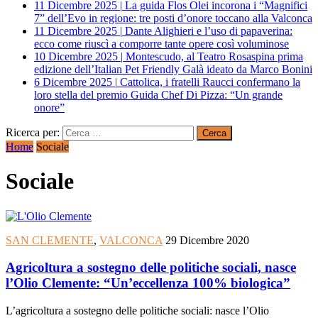
11 Dicembre 2025
|
La guida Flos Olei incorona i “Magnifici
7” dell’Evo in regione: tre posti d’onore toccano alla Valconca
11 Dicembre 2025
|
Dante Alighieri e l’uso di papaverina:
ecco come riuscì a comporre tante opere così voluminose
10 Dicembre 2025
|
Montescudo, al Teatro Rosaspina prima
edizione dell’Italian Pet Friendly Galà ideato da Marco Bonini
6 Dicembre 2025
|
Cattolica, i fratelli Raucci confermano la
loro stella del premio Guida Chef Di Pizza: “Un grande
onore”
Ricerca per:
Home
Sociale
Sociale
SAN CLEMENTE
,
VALCONCA
29 Dicembre 2020
Agricoltura a sostegno delle politiche sociali, nasce
l’Olio Clemente: “Un’eccellenza 100% biologica”
L’agricoltura a sostegno delle politiche sociali: nasce l’Olio