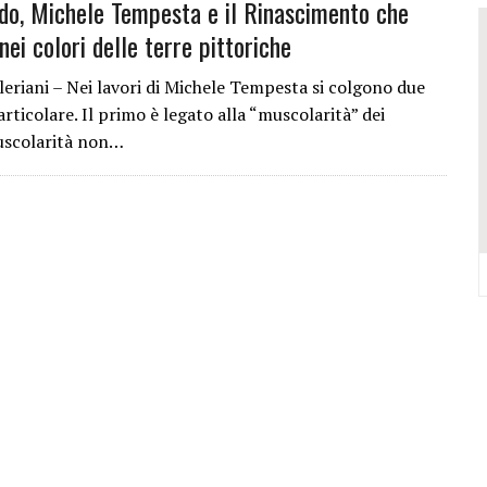
o, Michele Tempesta e il Rinascimento che
VALCONCA VINCONO MARZIALI, BURESTA, BARTOLINI, BIGUCCI, TASINI
nei colori delle terre pittoriche
DELL’EVO IN REGIONE: TRE POSTI D’ONORE TOCCANO ALLA VALCONCA
 COME RIUSCÌ A COMPORRE TANTE OPERE COSÌ VOLUMINOSE
leriani – Nei lavori di Michele Tempesta si colgono due
articolare. Il primo è legato alla “muscolarità” dei
IONE DELL’ITALIAN PET FRIENDLY GALÀ IDEATO DA MARCO BONINI
uscolarità non…
ORO STELLA DEL PREMIO GUIDA CHEF DI PIZZA: “UN GRANDE ONORE”
Y SHOP” DELLA REGINA VOLUTO DA FRANCESCA E NICOLAS