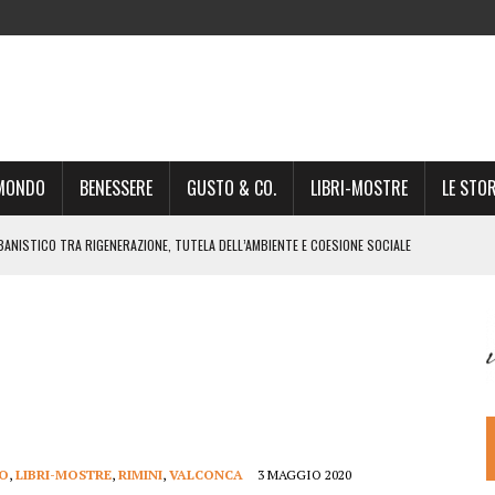
-MONDO
BENESSERE
GUSTO & CO.
LIBRI-MOSTRE
LE STOR
BANISTICO TRA RIGENERAZIONE, TUTELA DELL’AMBIENTE E COESIONE SOCIALE
STO NON È UN SEMPLICE PASSAGGIO AMMINISTRATIVO”
NSIGLIO: “CITTÀ NEL CAOS POLITICO E AMMINISTRATIVO”
DREA GIONCHETTI SOMMELIER DEL CALABRESE “QAFIZ”
IGINE, IL RITORNO. L’OPERA DI KIROLES BOSHRA È VITA VERA
RIMA PARTE DI STAGIONE TEATRALE CON CLAUDIO MORICI SABATO 20
 A GIACOMO MATTEOTTI: “VITTIMA DELLA FURIA FASCISTA”
DO
,
LIBRI-MOSTRE
,
RIMINI
,
VALCONCA
3 MAGGIO 2020