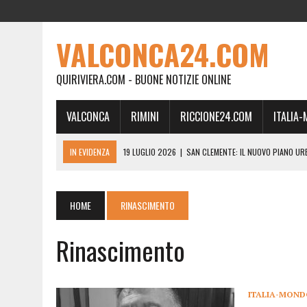
VALCONCA24.COM
QUIRIVIERA.COM - BUONE NOTIZIE ONLINE
VALCONCA
RIMINI
RICCIONE24.COM
ITALIA
IN EVIDENZA
19 LUGLIO 2026
|
SAN CLEMENTE: IL NUOVO PIANO UR
24 FEBBRAIO 2026
|
MORCIANO VERSO IL COMMISSARIAMENTO: “QUE
21 FEBBRAIO 2026
|
RINASCITA PER MORCIANO, DURO ATTACCO IN CO
HOME
RINASCIMENTO
19 FEBBRAIO 2026
|
RIMINI, A IL GATTO SULL’ALBICOCCO ARRIVA AN
Rinascimento
28 GENNAIO 2026
|
DOVE LA CARNE DIVENTA MEMORIA: IL CORPO, L’OR
18 DICEMBRE 2025
|
SAN CLEMENTE, AL VILLA ULTIMO ATTO DELLA P
18 DICEMBRE 2025
|
SAN CLEMENTE, SALA DEL CONSIGLIO INTITOLATA
ITALIA-MON