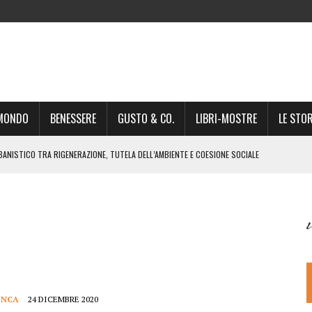
-MONDO
BENESSERE
GUSTO & CO.
LIBRI-MOSTRE
LE STOR
BANISTICO TRA RIGENERAZIONE, TUTELA DELL’AMBIENTE E COESIONE SOCIALE
STO NON È UN SEMPLICE PASSAGGIO AMMINISTRATIVO”
NSIGLIO: “CITTÀ NEL CAOS POLITICO E AMMINISTRATIVO”
DREA GIONCHETTI SOMMELIER DEL CALABRESE “QAFIZ”
IGINE, IL RITORNO. L’OPERA DI KIROLES BOSHRA È VITA VERA
RIMA PARTE DI STAGIONE TEATRALE CON CLAUDIO MORICI SABATO 20
 A GIACOMO MATTEOTTI: “VITTIMA DELLA FURIA FASCISTA”
ONCA
24 DICEMBRE 2020