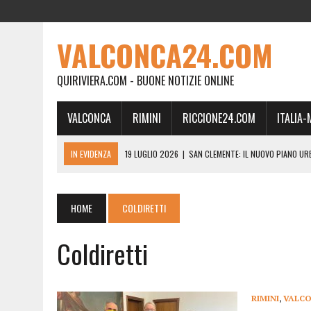
VALCONCA24.COM
QUIRIVIERA.COM - BUONE NOTIZIE ONLINE
VALCONCA
RIMINI
RICCIONE24.COM
ITALIA
IN EVIDENZA
19 LUGLIO 2026
|
SAN CLEMENTE: IL NUOVO PIANO UR
24 FEBBRAIO 2026
|
MORCIANO VERSO IL COMMISSARIAMENTO: “QUE
21 FEBBRAIO 2026
|
RINASCITA PER MORCIANO, DURO ATTACCO IN CO
HOME
COLDIRETTI
19 FEBBRAIO 2026
|
RIMINI, A IL GATTO SULL’ALBICOCCO ARRIVA AN
Coldiretti
28 GENNAIO 2026
|
DOVE LA CARNE DIVENTA MEMORIA: IL CORPO, L’OR
18 DICEMBRE 2025
|
SAN CLEMENTE, AL VILLA ULTIMO ATTO DELLA P
18 DICEMBRE 2025
|
SAN CLEMENTE, SALA DEL CONSIGLIO INTITOLATA
RIMINI
,
VALC