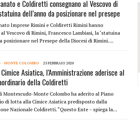
ianato e Coldiretti consegnano al Vescovo di
VALCONCA VINCONO MARZIALI, BURESTA, BARTOLINI, BIGUCCI, TASINI
statuina dell’anno da posizionare nel presepe
DELL’EVO IN REGIONE: TRE POSTI D’ONORE TOCCANO ALLA VALCONCA
 COME RIUSCÌ A COMPORRE TANTE OPERE COSÌ VOLUMINOSE
nato Imprese Rimini e Coldiretti Rimini hanno
al Vescovo di Rimini, Francesco Lambiasi, la ‘statuina
IONE DELL’ITALIAN PET FRIENDLY GALÀ IDEATO DA MARCO BONINI
a posizionare nel Presepe della Diocesi di Rimini….
ORO STELLA DEL PREMIO GUIDA CHEF DI PIZZA: “UN GRANDE ONORE”
Y SHOP” DELLA REGINA VOLUTO DA FRANCESCA E NICOLAS
 - MONTE COLOMBO
25 FEBBRAIO 2020
 Cimice Asiatica, l’Amministrazione aderisce al
ordinario della Coldiretti
di Montescudo-Monte Colombo ha aderito al Piano
o di lotta alla Cimice Asiatica predisposto dalla
one Nazionale Coldiretti. “Questo Ente – spiega la…