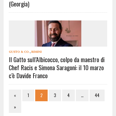
(Georgia)
GUSTO & CO.
,
RIMINI
Il Gatto sull’Albicocco, colpo da maestro di
Chef Racis e Simona Saragoni: il 10 marzo
c’è Davide Franco
«
1
2
3
4
…
44
»