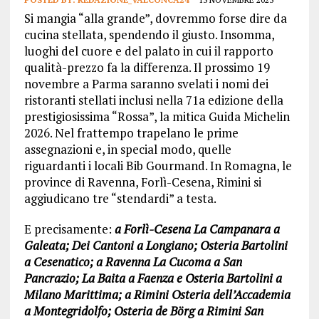
Si mangia “alla grande”, dovremmo forse dire da
cucina stellata, spendendo il giusto. Insomma,
luoghi del cuore e del palato in cui il rapporto
qualità-prezzo fa la differenza. Il prossimo 19
novembre a Parma saranno svelati i nomi dei
ristoranti stellati inclusi nella 71a edizione della
prestigiosissima “Rossa”, la mitica Guida Michelin
2026. Nel frattempo trapelano le prime
assegnazioni e, in special modo, quelle
riguardanti i locali Bib Gourmand. In Romagna, le
province di Ravenna, Forlì-Cesena, Rimini si
aggiudicano tre “stendardi” a testa.
E precisamente:
a Forlì-Cesena La Campanara a
Galeata; Dei Cantoni a Longiano; Osteria Bartolini
a Cesenatico; a Ravenna La Cucoma a San
Pancrazio; La Baita a Faenza e Osteria Bartolini a
Milano Marittima; a Rimini Osteria dell’Accademia
a Montegridolfo; Osteria de Börg a Rimini San