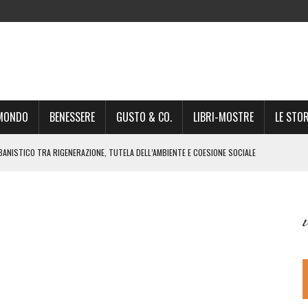
-MONDO
BENESSERE
GUSTO & CO.
LIBRI-MOSTRE
LE STOR
BANISTICO TRA RIGENERAZIONE, TUTELA DELL’AMBIENTE E COESIONE SOCIALE
STO NON È UN SEMPLICE PASSAGGIO AMMINISTRATIVO”
NSIGLIO: “CITTÀ NEL CAOS POLITICO E AMMINISTRATIVO”
DREA GIONCHETTI SOMMELIER DEL CALABRESE “QAFIZ”
IGINE, IL RITORNO. L’OPERA DI KIROLES BOSHRA È VITA VERA
RIMA PARTE DI STAGIONE TEATRALE CON CLAUDIO MORICI SABATO 20
 A GIACOMO MATTEOTTI: “VITTIMA DELLA FURIA FASCISTA”