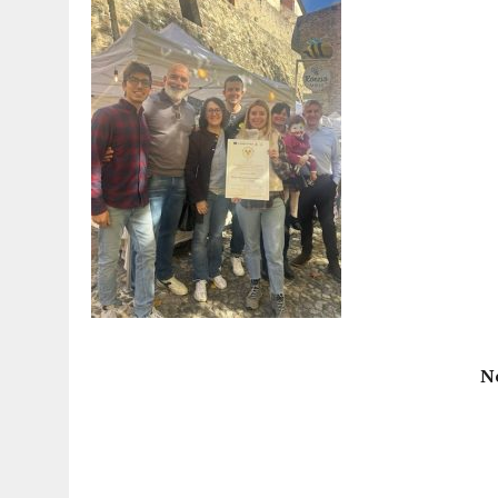
15 DICEMBRE 2025
|
PANETTONI, TORRONE E CONTRO-PANETTONE: IN 
11 DICEMBRE 2025
|
LA GUIDA FLOS OLEI INCORONA I “MAGNIFICI 7” 
11 DICEMBRE 2025
|
DANTE ALIGHIERI E L’USO DI PAPAVERINA: ECCO
10 DICEMBRE 2025
|
MONTESCUDO, AL TEATRO ROSASPINA PRIMA EDIZ
6 DICEMBRE 2025
|
CATTOLICA, I FRATELLI RAUCCI CONFERMANO LA L
1 AGOSTO 2026
|
A CATTOLICA APRE “RAVEN”: IL PRIMO “DRINK PLA
N