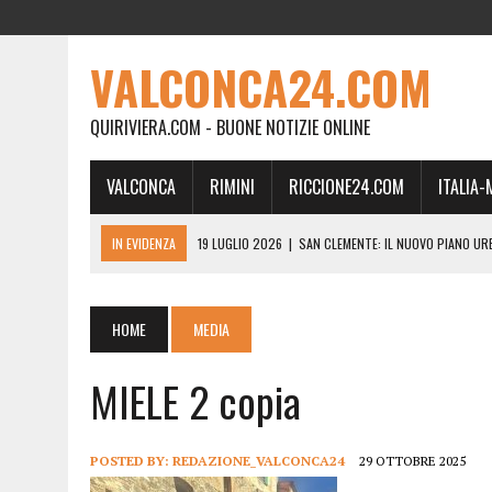
VALCONCA24.COM
QUIRIVIERA.COM - BUONE NOTIZIE ONLINE
VALCONCA
RIMINI
RICCIONE24.COM
ITALIA
IN EVIDENZA
19 LUGLIO 2026
|
SAN CLEMENTE: IL NUOVO PIANO UR
24 FEBBRAIO 2026
|
MORCIANO VERSO IL COMMISSARIAMENTO: “QUE
21 FEBBRAIO 2026
|
RINASCITA PER MORCIANO, DURO ATTACCO IN CO
HOME
MEDIA
19 FEBBRAIO 2026
|
RIMINI, A IL GATTO SULL’ALBICOCCO ARRIVA AN
MIELE 2 copia
28 GENNAIO 2026
|
DOVE LA CARNE DIVENTA MEMORIA: IL CORPO, L’OR
18 DICEMBRE 2025
|
SAN CLEMENTE, AL VILLA ULTIMO ATTO DELLA P
18 DICEMBRE 2025
|
SAN CLEMENTE, SALA DEL CONSIGLIO INTITOLATA
POSTED BY:
REDAZIONE_VALCONCA24
29 OTTOBRE 2025