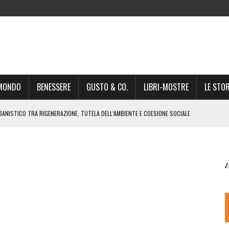
-MONDO
BENESSERE
GUSTO & CO.
LIBRI-MOSTRE
LE STOR
BANISTICO TRA RIGENERAZIONE, TUTELA DELL’AMBIENTE E COESIONE SOCIALE
STO NON È UN SEMPLICE PASSAGGIO AMMINISTRATIVO”
NSIGLIO: “CITTÀ NEL CAOS POLITICO E AMMINISTRATIVO”
DREA GIONCHETTI SOMMELIER DEL CALABRESE “QAFIZ”
IGINE, IL RITORNO. L’OPERA DI KIROLES BOSHRA È VITA VERA
RIMA PARTE DI STAGIONE TEATRALE CON CLAUDIO MORICI SABATO 20
 A GIACOMO MATTEOTTI: “VITTIMA DELLA FURIA FASCISTA”