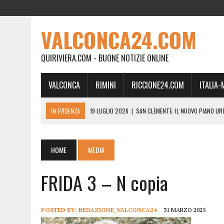
VALCONCA24.COM
QUIRIVIERA.COM - BUONE NOTIZIE ONLINE
VALCONCA
RIMINI
RICCIONE24.COM
ITALIA
IN EVIDENZA
19 LUGLIO 2026
|
SAN CLEMENTE: IL NUOVO PIANO UR
24 FEBBRAIO 2026
|
MORCIANO VERSO IL COMMISSARIAMENTO: “QUE
21 FEBBRAIO 2026
|
RINASCITA PER MORCIANO, DURO ATTACCO IN CO
HOME
MEDIA
19 FEBBRAIO 2026
|
RIMINI, A IL GATTO SULL’ALBICOCCO ARRIVA AN
FRIDA 3 – N copia
28 GENNAIO 2026
|
DOVE LA CARNE DIVENTA MEMORIA: IL CORPO, L’OR
18 DICEMBRE 2025
|
SAN CLEMENTE, AL VILLA ULTIMO ATTO DELLA P
18 DICEMBRE 2025
|
SAN CLEMENTE, SALA DEL CONSIGLIO INTITOLATA
POSTED BY:
REDAZIONE_VALCONCA24
31 MARZO 2025