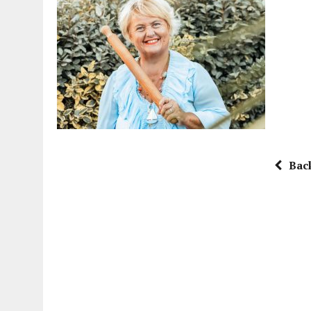
15 DICEMBRE 2025
|
PANETTONI, TORRONE E CONTRO-PANETTONE: IN 
11 DICEMBRE 2025
|
LA GUIDA FLOS OLEI INCORONA I “MAGNIFICI 7” 
11 DICEMBRE 2025
|
DANTE ALIGHIERI E L’USO DI PAPAVERINA: ECCO
10 DICEMBRE 2025
|
MONTESCUDO, AL TEATRO ROSASPINA PRIMA EDIZ
6 DICEMBRE 2025
|
CATTOLICA, I FRATELLI RAUCCI CONFERMANO LA L
1 AGOSTO 2026
|
A CATTOLICA APRE “RAVEN”: IL PRIMO “DRINK PLA
Bac