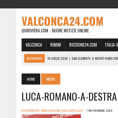
VALCONCA24.COM
QUIRIVIERA.COM - BUONE NOTIZIE ONLINE
VALCONCA
RIMINI
RICCIONE24.COM
ITALIA
IN EVIDENZA
19 LUGLIO 2026
|
SAN CLEMENTE: IL NUOVO PIANO UR
24 FEBBRAIO 2026
|
MORCIANO VERSO IL COMMISSARIAMENTO: “QUE
21 FEBBRAIO 2026
|
RINASCITA PER MORCIANO, DURO ATTACCO IN CO
HOME
MEDIA
19 FEBBRAIO 2026
|
RIMINI, A IL GATTO SULL’ALBICOCCO ARRIVA AN
LUCA-ROMANO-A-DESTRA
28 GENNAIO 2026
|
DOVE LA CARNE DIVENTA MEMORIA: IL CORPO, L’OR
18 DICEMBRE 2025
|
SAN CLEMENTE, AL VILLA ULTIMO ATTO DELLA P
18 DICEMBRE 2025
|
SAN CLEMENTE, SALA DEL CONSIGLIO INTITOLATA
POSTED BY:
REDAZIONE_VALCONCA24
7 NOVEMBRE 2024