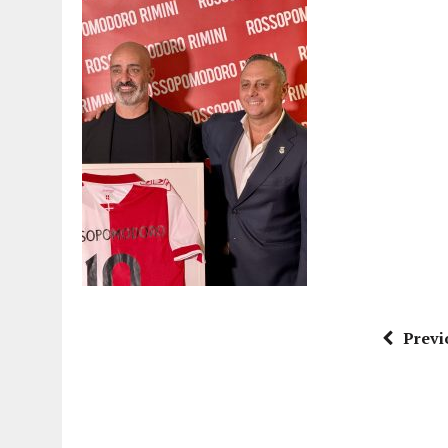
15 DICEMBRE 2025
|
PANETTONI, TORRONE E CONTRO-PANETTONE: IN 
11 DICEMBRE 2025
|
LA GUIDA FLOS OLEI INCORONA I “MAGNIFICI 7” 
11 DICEMBRE 2025
|
DANTE ALIGHIERI E L’USO DI PAPAVERINA: ECCO
10 DICEMBRE 2025
|
MONTESCUDO, AL TEATRO ROSASPINA PRIMA EDIZ
6 DICEMBRE 2025
|
CATTOLICA, I FRATELLI RAUCCI CONFERMANO LA L
1 AGOSTO 2026
|
A CATTOLICA APRE “RAVEN”: IL PRIMO “DRINK PLA
Previ