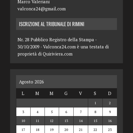
Marco Valeriani
valconca24@gmail.com
ISCRIZIONE AL TRIBUNALE DI RIMINI
Nr. 28 Pubblico Registro della Stampa -
30/10/2009 - Valconca24.com è una testata di
proprietà di Quiriviera.com
Agosto 2026
L
M
M
G
V
S
D
1
2
3
4
5
6
7
8
9
10
11
12
13
14
15
16
17
18
19
20
21
22
23