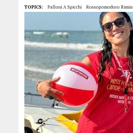
15 DICEMBRE 2025
|
PANETTONI, TORRONE E CONTRO-PANETTONE: IN 
TOPICS:
Palloni A Spicchi
Rossopomodoro Rimin
11 DICEMBRE 2025
|
LA GUIDA FLOS OLEI INCORONA I “MAGNIFICI 7” 
11 DICEMBRE 2025
|
DANTE ALIGHIERI E L’USO DI PAPAVERINA: ECCO
10 DICEMBRE 2025
|
MONTESCUDO, AL TEATRO ROSASPINA PRIMA EDIZ
6 DICEMBRE 2025
|
CATTOLICA, I FRATELLI RAUCCI CONFERMANO LA L
1 AGOSTO 2026
|
A CATTOLICA APRE “RAVEN”: IL PRIMO “DRINK PLA