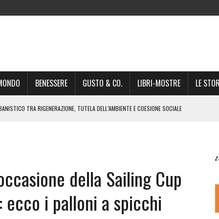
-MONDO
BENESSERE
GUSTO & CO.
LIBRI-MOSTRE
LE STOR
BANISTICO TRA RIGENERAZIONE, TUTELA DELL’AMBIENTE E COESIONE SOCIALE
STO NON È UN SEMPLICE PASSAGGIO AMMINISTRATIVO”
NSIGLIO: “CITTÀ NEL CAOS POLITICO E AMMINISTRATIVO”
DREA GIONCHETTI SOMMELIER DEL CALABRESE “QAFIZ”
ccasione della Sailing Cup
IGINE, IL RITORNO. L’OPERA DI KIROLES BOSHRA È VITA VERA
RIMA PARTE DI STAGIONE TEATRALE CON CLAUDIO MORICI SABATO 20
: ecco i palloni a spicchi
 A GIACOMO MATTEOTTI: “VITTIMA DELLA FURIA FASCISTA”