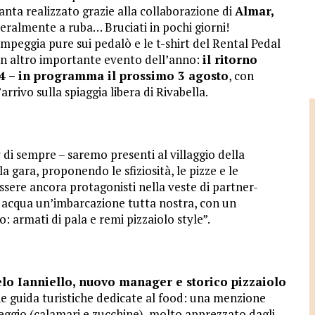
santa realizzato grazie alla collaborazione di
Almar,
teralmente a ruba… Bruciati in pochi giorni!
eggia pure sui pedalò e le t-shirt del Rental Pedal
un altro importante evento dell’anno:
il ritorno
24 – in programma il prossimo 3 agosto
, con
arrivo sulla spiaggia libera di Rivabella.
a
di sempre – saremo presenti al villaggio della
a gara, proponendo le sfiziosità, le pizze e le
ssere ancora protagonisti nella veste di partner-
 acqua un’imbarcazione tutta nostra, con un
ro: armati di pala e remi pizzaiolo style”.
o Ianniello, nuovo manager e storico pizzaiolo
ne guida turistiche dedicate al food: una menzione
sseggio (calamari e zucchine), molto apprezzato dagli