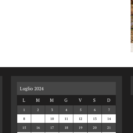
Luglio 2024
L
M
M
G
V
S
D
1
2
3
4
5
6
7
8
9
10
11
12
13
14
15
16
17
18
19
20
21