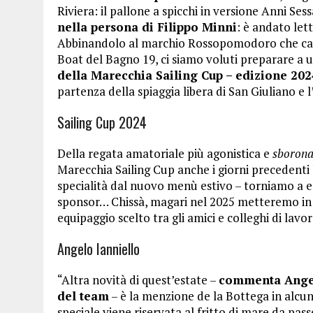
Riviera: il pallone a spicchi in versione Anni Ses
nella persona di Filippo Minni
: è andato let
Abbinandolo al marchio Rossopomodoro che camp
Boat del Bagno 19, ci siamo voluti preparare a 
della Marecchia Sailing Cup – edizione 20
partenza della spiaggia libera di San Giuliano e l’
Sailing Cup 2024
Della regata amatoriale più agonistica e
sboron
Marecchia Sailing Cup anche i giorni precedenti l
specialità dal nuovo menù estivo – torniamo a e
sponsor… Chissà, magari nel 2025 metteremo in
equipaggio scelto tra gli amici e colleghi di lavo
Angelo Ianniello
“Altra novità di quest’estate –
commenta Angel
del team
– è la menzione de la Bottega in alcu
speciale viene riservata al fritto di mare da pa