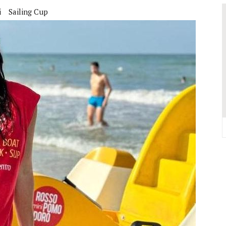
VALCONCA VINCONO MARZIALI, BURESTA, BARTOLINI, BIGUCCI, TASINI
i
Sailing Cup
DELL’EVO IN REGIONE: TRE POSTI D’ONORE TOCCANO ALLA VALCONCA
 COME RIUSCÌ A COMPORRE TANTE OPERE COSÌ VOLUMINOSE
IONE DELL’ITALIAN PET FRIENDLY GALÀ IDEATO DA MARCO BONINI
ORO STELLA DEL PREMIO GUIDA CHEF DI PIZZA: “UN GRANDE ONORE”
Y SHOP” DELLA REGINA VOLUTO DA FRANCESCA E NICOLAS