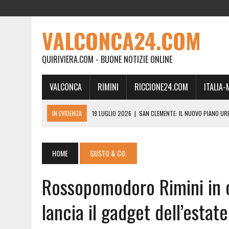
VALCONCA24.COM
QUIRIVIERA.COM - BUONE NOTIZIE ONLINE
VALCONCA
RIMINI
RICCIONE24.COM
ITALIA
IN EVIDENZA
19 LUGLIO 2026
|
SAN CLEMENTE: IL NUOVO PIANO UR
24 FEBBRAIO 2026
|
MORCIANO VERSO IL COMMISSARIAMENTO: “QUE
21 FEBBRAIO 2026
|
RINASCITA PER MORCIANO, DURO ATTACCO IN CO
HOME
GUSTO & CO.
19 FEBBRAIO 2026
|
RIMINI, A IL GATTO SULL’ALBICOCCO ARRIVA AN
Rossopomodoro Rimini in o
28 GENNAIO 2026
|
DOVE LA CARNE DIVENTA MEMORIA: IL CORPO, L’OR
18 DICEMBRE 2025
|
SAN CLEMENTE, AL VILLA ULTIMO ATTO DELLA P
lancia il gadget dell’estate
18 DICEMBRE 2025
|
SAN CLEMENTE, SALA DEL CONSIGLIO INTITOLATA