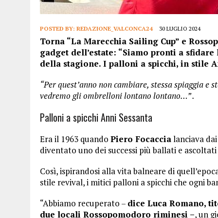
POSTED BY:
REDAZIONE_VALCONCA24
30 LUGLIO 2024
Torna “La Marecchia Sailing Cup” e Rossop
gadget dell’estate: “Siamo pronti a sfidare 
della stagione. I palloni a spicchi, in stile
“Per quest’anno non cambiare, stessa spiaggia e st
vedremo gli ombrelloni lontano lontano…” .
Palloni a spicchi Anni Sessanta
Era il 1963 quando
Piero Focaccia
lanciava dai 
diventato uno dei successi più ballati e ascoltat
Così, ispirandosi alla vita balneare di quell’ep
stile revival, i mitici palloni a spicchi che ogni
“Abbiamo recuperato –
dice Luca Romano, tito
due locali Rossopomodoro riminesi –
, un g