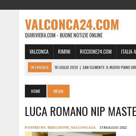
VALCONCA24.COM
QUIRIVIERA.COM - BUONE NOTIZIE ONLINE
VALCONCA
RIMINI
RICCIONE24.COM
ITALIA
IN EVIDENZA
19 LUGLIO 2026
|
SAN CLEMENTE: IL NUOVO PIANO UR
24 FEBBRAIO 2026
|
MORCIANO VERSO IL COMMISSARIAMENTO: “QUE
21 FEBBRAIO 2026
|
RINASCITA PER MORCIANO, DURO ATTACCO IN CO
HOME
MEDIA
19 FEBBRAIO 2026
|
RIMINI, A IL GATTO SULL’ALBICOCCO ARRIVA AN
LUCA ROMANO NIP MASTE
28 GENNAIO 2026
|
DOVE LA CARNE DIVENTA MEMORIA: IL CORPO, L’OR
18 DICEMBRE 2025
|
SAN CLEMENTE, AL VILLA ULTIMO ATTO DELLA P
18 DICEMBRE 2025
|
SAN CLEMENTE, SALA DEL CONSIGLIO INTITOLATA
POSTED BY:
REDAZIONE_VALCONCA24
13 MAGGIO 2022