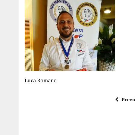
15 DICEMBRE 2025
|
PANETTONI, TORRONE E CONTRO-PANETTONE: IN 
11 DICEMBRE 2025
|
LA GUIDA FLOS OLEI INCORONA I “MAGNIFICI 7” 
11 DICEMBRE 2025
|
DANTE ALIGHIERI E L’USO DI PAPAVERINA: ECCO
10 DICEMBRE 2025
|
MONTESCUDO, AL TEATRO ROSASPINA PRIMA EDIZ
6 DICEMBRE 2025
|
CATTOLICA, I FRATELLI RAUCCI CONFERMANO LA L
1 AGOSTO 2026
|
A CATTOLICA APRE “RAVEN”: IL PRIMO “DRINK PLA
Luca Romano
Previ