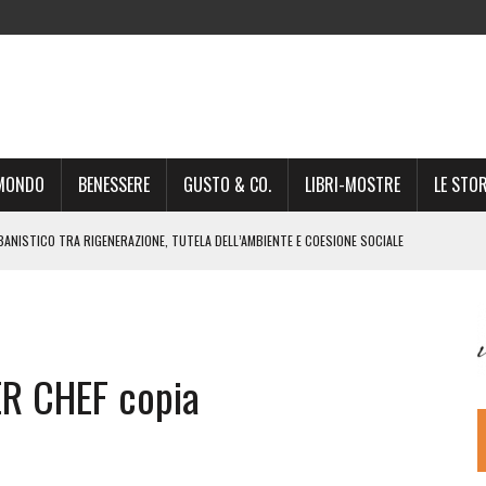
-MONDO
BENESSERE
GUSTO & CO.
LIBRI-MOSTRE
LE STOR
BANISTICO TRA RIGENERAZIONE, TUTELA DELL’AMBIENTE E COESIONE SOCIALE
STO NON È UN SEMPLICE PASSAGGIO AMMINISTRATIVO”
NSIGLIO: “CITTÀ NEL CAOS POLITICO E AMMINISTRATIVO”
DREA GIONCHETTI SOMMELIER DEL CALABRESE “QAFIZ”
R CHEF copia
IGINE, IL RITORNO. L’OPERA DI KIROLES BOSHRA È VITA VERA
RIMA PARTE DI STAGIONE TEATRALE CON CLAUDIO MORICI SABATO 20
 A GIACOMO MATTEOTTI: “VITTIMA DELLA FURIA FASCISTA”