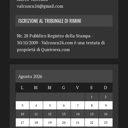
valconca24@gmail.com
ISCRIZIONE AL TRIBUNALE DI RIMINI
Nr. 28 Pubblico Registro della Stampa -
30/10/2009 - Valconca24.com è una testata di
proprietà di Quiriviera.com
Agosto 2026
L
M
M
G
V
S
D
1
2
3
4
5
6
7
8
9
10
11
12
13
14
15
16
17
18
19
20
21
22
23