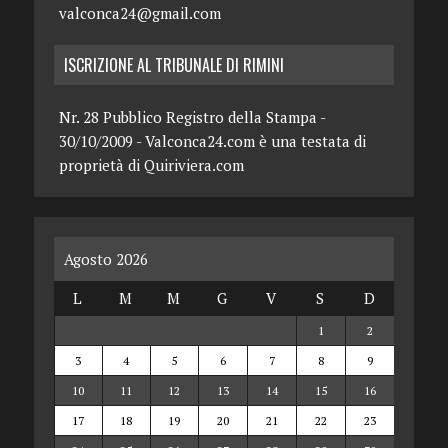
valconca24@gmail.com
ISCRIZIONE AL TRIBUNALE DI RIMINI
Nr. 28 Pubblico Registro della Stampa -
30/10/2009 - Valconca24.com è una testata di
proprietà di Quiriviera.com
Agosto 2026
L
M
M
G
V
S
D
1
2
3
4
5
6
7
8
9
10
11
12
13
14
15
16
17
18
19
20
21
22
23