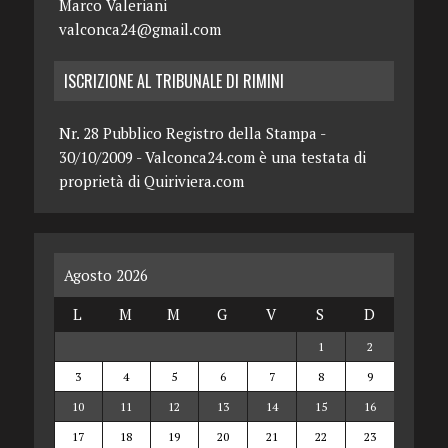
Marco Valeriani
valconca24@gmail.com
ISCRIZIONE AL TRIBUNALE DI RIMINI
Nr. 28 Pubblico Registro della Stampa -
30/10/2009 - Valconca24.com è una testata di
proprietà di Quiriviera.com
Agosto 2026
L
M
M
G
V
S
D
1
2
3
4
5
6
7
8
9
10
11
12
13
14
15
16
17
18
19
20
21
22
23