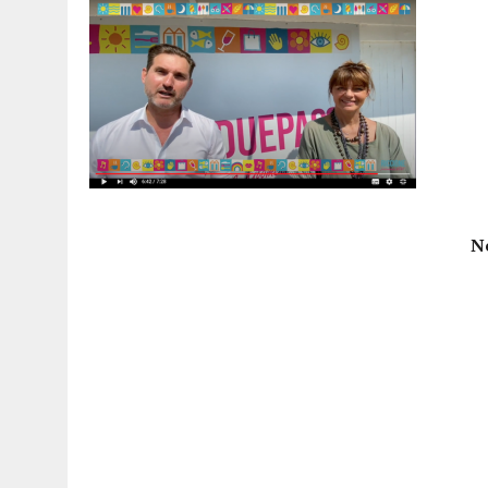
15 DICEMBRE 2025
|
PANETTONI, TORRONE E CONTRO-PANETTONE: IN 
11 DICEMBRE 2025
|
LA GUIDA FLOS OLEI INCORONA I “MAGNIFICI 7” 
11 DICEMBRE 2025
|
DANTE ALIGHIERI E L’USO DI PAPAVERINA: ECCO
10 DICEMBRE 2025
|
MONTESCUDO, AL TEATRO ROSASPINA PRIMA EDIZ
6 DICEMBRE 2025
|
CATTOLICA, I FRATELLI RAUCCI CONFERMANO LA L
1 AGOSTO 2026
|
A CATTOLICA APRE “RAVEN”: IL PRIMO “DRINK PLA
N