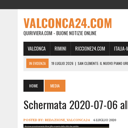
VALCONCA24.COM
QUIRIVIERA.COM - BUONE NOTIZIE ONLINE
VALCONCA
RIMINI
RICCIONE24.COM
ITALIA
IN EVIDENZA
19 LUGLIO 2026
|
SAN CLEMENTE: IL NUOVO PIANO UR
24 FEBBRAIO 2026
|
MORCIANO VERSO IL COMMISSARIAMENTO: “QUE
21 FEBBRAIO 2026
|
RINASCITA PER MORCIANO, DURO ATTACCO IN CO
HOME
MEDIA
19 FEBBRAIO 2026
|
RIMINI, A IL GATTO SULL’ALBICOCCO ARRIVA AN
Schermata 2020-07-06 all
28 GENNAIO 2026
|
DOVE LA CARNE DIVENTA MEMORIA: IL CORPO, L’OR
18 DICEMBRE 2025
|
SAN CLEMENTE, AL VILLA ULTIMO ATTO DELLA P
18 DICEMBRE 2025
|
SAN CLEMENTE, SALA DEL CONSIGLIO INTITOLATA
POSTED BY:
REDAZIONE_VALCONCA24
6 LUGLIO 2020