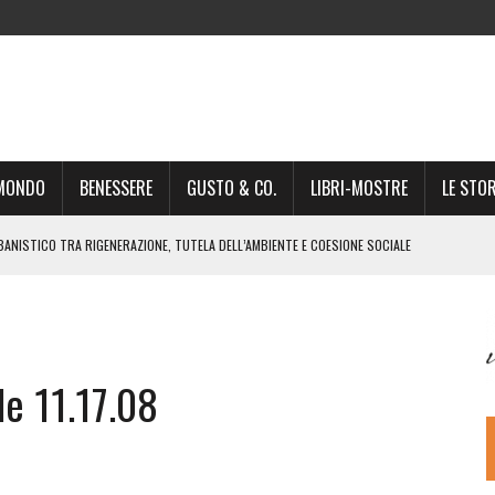
-MONDO
BENESSERE
GUSTO & CO.
LIBRI-MOSTRE
LE STOR
BANISTICO TRA RIGENERAZIONE, TUTELA DELL’AMBIENTE E COESIONE SOCIALE
STO NON È UN SEMPLICE PASSAGGIO AMMINISTRATIVO”
NSIGLIO: “CITTÀ NEL CAOS POLITICO E AMMINISTRATIVO”
DREA GIONCHETTI SOMMELIER DEL CALABRESE “QAFIZ”
e 11.17.08
IGINE, IL RITORNO. L’OPERA DI KIROLES BOSHRA È VITA VERA
RIMA PARTE DI STAGIONE TEATRALE CON CLAUDIO MORICI SABATO 20
 A GIACOMO MATTEOTTI: “VITTIMA DELLA FURIA FASCISTA”