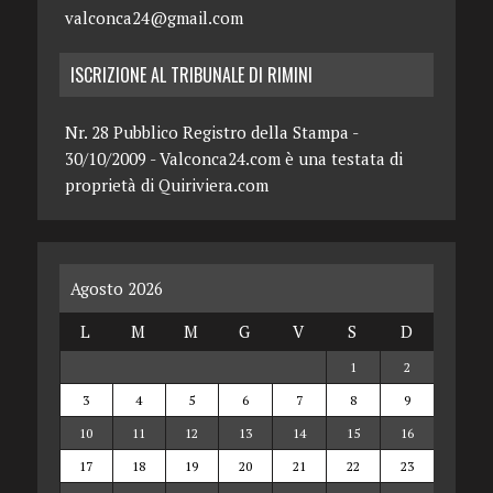
valconca24@gmail.com
ISCRIZIONE AL TRIBUNALE DI RIMINI
Nr. 28 Pubblico Registro della Stampa -
30/10/2009 - Valconca24.com è una testata di
proprietà di Quiriviera.com
Agosto 2026
L
M
M
G
V
S
D
1
2
3
4
5
6
7
8
9
10
11
12
13
14
15
16
17
18
19
20
21
22
23