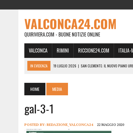
VALCONCA24.COM
QUIRIVIERA.COM - BUONE NOTIZIE ONLINE
VALCONCA
RIMINI
RICCIONE24.COM
ITALIA
IN EVIDENZA
19 LUGLIO 2026
|
SAN CLEMENTE: IL NUOVO PIANO UR
24 FEBBRAIO 2026
|
MORCIANO VERSO IL COMMISSARIAMENTO: “QUE
21 FEBBRAIO 2026
|
RINASCITA PER MORCIANO, DURO ATTACCO IN CO
HOME
MEDIA
19 FEBBRAIO 2026
|
RIMINI, A IL GATTO SULL’ALBICOCCO ARRIVA AN
gal-3-1
28 GENNAIO 2026
|
DOVE LA CARNE DIVENTA MEMORIA: IL CORPO, L’OR
18 DICEMBRE 2025
|
SAN CLEMENTE, AL VILLA ULTIMO ATTO DELLA P
18 DICEMBRE 2025
|
SAN CLEMENTE, SALA DEL CONSIGLIO INTITOLATA
POSTED BY:
REDAZIONE_VALCONCA24
22 MAGGIO 2020