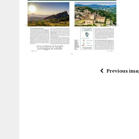
15 DICEMBRE 2025
|
PANETTONI, TORRONE E CONTRO-PANETTONE: IN 
11 DICEMBRE 2025
|
LA GUIDA FLOS OLEI INCORONA I “MAGNIFICI 7” 
11 DICEMBRE 2025
|
DANTE ALIGHIERI E L’USO DI PAPAVERINA: ECCO
10 DICEMBRE 2025
|
MONTESCUDO, AL TEATRO ROSASPINA PRIMA EDIZ
6 DICEMBRE 2025
|
CATTOLICA, I FRATELLI RAUCCI CONFERMANO LA L
1 AGOSTO 2026
|
A CATTOLICA APRE “RAVEN”: IL PRIMO “DRINK PLA
Previous ima