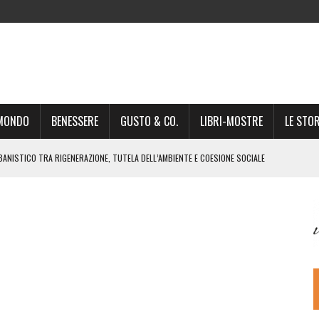
-MONDO
BENESSERE
GUSTO & CO.
LIBRI-MOSTRE
LE STOR
BANISTICO TRA RIGENERAZIONE, TUTELA DELL’AMBIENTE E COESIONE SOCIALE
STO NON È UN SEMPLICE PASSAGGIO AMMINISTRATIVO”
NSIGLIO: “CITTÀ NEL CAOS POLITICO E AMMINISTRATIVO”
DREA GIONCHETTI SOMMELIER DEL CALABRESE “QAFIZ”
IGINE, IL RITORNO. L’OPERA DI KIROLES BOSHRA È VITA VERA
RIMA PARTE DI STAGIONE TEATRALE CON CLAUDIO MORICI SABATO 20
 A GIACOMO MATTEOTTI: “VITTIMA DELLA FURIA FASCISTA”