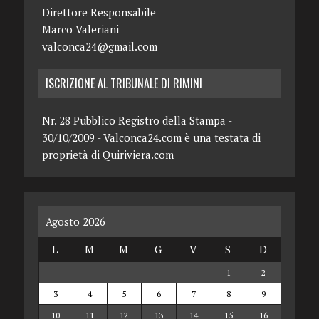
Direttore Responsabile
Marco Valeriani
valconca24@gmail.com
ISCRIZIONE AL TRIBUNALE DI RIMINI
Nr. 28 Pubblico Registro della Stampa -
30/10/2009 - Valconca24.com è una testata di
proprietà di Quiriviera.com
Agosto 2026
L
M
M
G
V
S
D
1
2
3
4
5
6
7
8
9
10
11
12
13
14
15
16