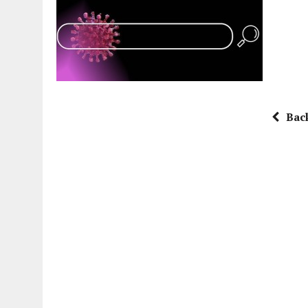
15 DICEMBRE 2025
|
PANETTONI, TORRONE E CONTRO-PANETTONE: IN 
11 DICEMBRE 2025
|
LA GUIDA FLOS OLEI INCORONA I “MAGNIFICI 7” 
11 DICEMBRE 2025
|
DANTE ALIGHIERI E L’USO DI PAPAVERINA: ECCO
10 DICEMBRE 2025
|
MONTESCUDO, AL TEATRO ROSASPINA PRIMA EDIZ
6 DICEMBRE 2025
|
CATTOLICA, I FRATELLI RAUCCI CONFERMANO LA L
Bac
1 AGOSTO 2026
|
A CATTOLICA APRE “RAVEN”: IL PRIMO “DRINK PLA