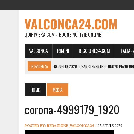
VALCONCA24.COM
QUIRIVIERA.COM - BUONE NOTIZIE ONLINE
VALCONCA
RIMINI
RICCIONE24.COM
ITALIA
IN EVIDENZA
19 LUGLIO 2026
|
SAN CLEMENTE: IL NUOVO PIANO UR
24 FEBBRAIO 2026
|
MORCIANO VERSO IL COMMISSARIAMENTO: “QUE
21 FEBBRAIO 2026
|
RINASCITA PER MORCIANO, DURO ATTACCO IN CO
HOME
MEDIA
19 FEBBRAIO 2026
|
RIMINI, A IL GATTO SULL’ALBICOCCO ARRIVA AN
corona-4999179_1920
28 GENNAIO 2026
|
DOVE LA CARNE DIVENTA MEMORIA: IL CORPO, L’OR
18 DICEMBRE 2025
|
SAN CLEMENTE, AL VILLA ULTIMO ATTO DELLA P
18 DICEMBRE 2025
|
SAN CLEMENTE, SALA DEL CONSIGLIO INTITOLATA
POSTED BY:
REDAZIONE_VALCONCA24
23 APRILE 2020