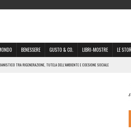
-MONDO
BENESSERE
GUSTO & CO.
LIBRI-MOSTRE
LE STOR
BANISTICO TRA RIGENERAZIONE, TUTELA DELL’AMBIENTE E COESIONE SOCIALE
STO NON È UN SEMPLICE PASSAGGIO AMMINISTRATIVO”
NSIGLIO: “CITTÀ NEL CAOS POLITICO E AMMINISTRATIVO”
DREA GIONCHETTI SOMMELIER DEL CALABRESE “QAFIZ”
IGINE, IL RITORNO. L’OPERA DI KIROLES BOSHRA È VITA VERA
RIMA PARTE DI STAGIONE TEATRALE CON CLAUDIO MORICI SABATO 20
 A GIACOMO MATTEOTTI: “VITTIMA DELLA FURIA FASCISTA”