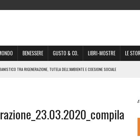
-MONDO
BENESSERE
GUSTO & CO.
LIBRI-MOSTRE
LE STOR
BANISTICO TRA RIGENERAZIONE, TUTELA DELL’AMBIENTE E COESIONE SOCIALE
STO NON È UN SEMPLICE PASSAGGIO AMMINISTRATIVO”
NSIGLIO: “CITTÀ NEL CAOS POLITICO E AMMINISTRATIVO”
DREA GIONCHETTI SOMMELIER DEL CALABRESE “QAFIZ”
arazione_23.03.2020_compila
IGINE, IL RITORNO. L’OPERA DI KIROLES BOSHRA È VITA VERA
RIMA PARTE DI STAGIONE TEATRALE CON CLAUDIO MORICI SABATO 20
 A GIACOMO MATTEOTTI: “VITTIMA DELLA FURIA FASCISTA”