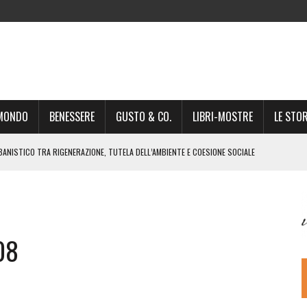
-MONDO
BENESSERE
GUSTO & CO.
LIBRI-MOSTRE
LE STOR
BANISTICO TRA RIGENERAZIONE, TUTELA DELL’AMBIENTE E COESIONE SOCIALE
STO NON È UN SEMPLICE PASSAGGIO AMMINISTRATIVO”
NSIGLIO: “CITTÀ NEL CAOS POLITICO E AMMINISTRATIVO”
DREA GIONCHETTI SOMMELIER DEL CALABRESE “QAFIZ”
08
IGINE, IL RITORNO. L’OPERA DI KIROLES BOSHRA È VITA VERA
RIMA PARTE DI STAGIONE TEATRALE CON CLAUDIO MORICI SABATO 20
 A GIACOMO MATTEOTTI: “VITTIMA DELLA FURIA FASCISTA”