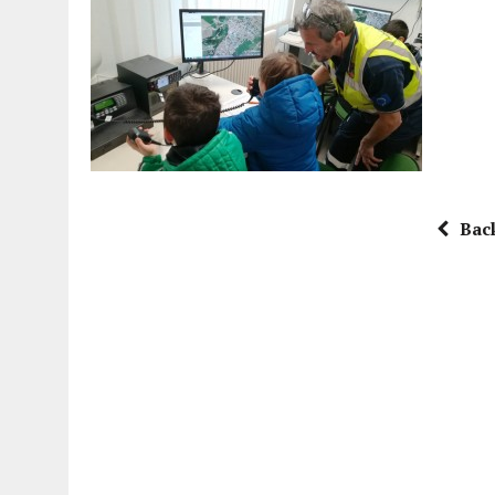
15 DICEMBRE 2025
|
PANETTONI, TORRONE E CONTRO-PANETTONE: IN 
11 DICEMBRE 2025
|
LA GUIDA FLOS OLEI INCORONA I “MAGNIFICI 7” 
11 DICEMBRE 2025
|
DANTE ALIGHIERI E L’USO DI PAPAVERINA: ECCO
10 DICEMBRE 2025
|
MONTESCUDO, AL TEATRO ROSASPINA PRIMA EDIZ
6 DICEMBRE 2025
|
CATTOLICA, I FRATELLI RAUCCI CONFERMANO LA L
1 AGOSTO 2026
|
A CATTOLICA APRE “RAVEN”: IL PRIMO “DRINK PLA
Bac