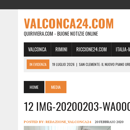
VALCONCA24.COM
QUIRIVIERA.COM - BUONE NOTIZIE ONLINE
VALCONCA
RIMINI
RICCIONE24.COM
ITALIA
IN EVIDENZA
19 LUGLIO 2026
|
SAN CLEMENTE: IL NUOVO PIANO UR
24 FEBBRAIO 2026
|
MORCIANO VERSO IL COMMISSARIAMENTO: “QUE
21 FEBBRAIO 2026
|
RINASCITA PER MORCIANO, DURO ATTACCO IN CO
HOME
MEDIA
19 FEBBRAIO 2026
|
RIMINI, A IL GATTO SULL’ALBICOCCO ARRIVA AN
12 IMG-20200203-WA00
28 GENNAIO 2026
|
DOVE LA CARNE DIVENTA MEMORIA: IL CORPO, L’OR
18 DICEMBRE 2025
|
SAN CLEMENTE, AL VILLA ULTIMO ATTO DELLA P
18 DICEMBRE 2025
|
SAN CLEMENTE, SALA DEL CONSIGLIO INTITOLATA
POSTED BY:
REDAZIONE_VALCONCA24
20 FEBBRAIO 2020