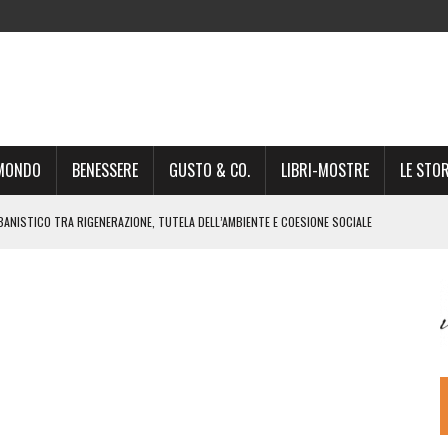
-MONDO
BENESSERE
GUSTO & CO.
LIBRI-MOSTRE
LE STOR
BANISTICO TRA RIGENERAZIONE, TUTELA DELL’AMBIENTE E COESIONE SOCIALE
STO NON È UN SEMPLICE PASSAGGIO AMMINISTRATIVO”
NSIGLIO: “CITTÀ NEL CAOS POLITICO E AMMINISTRATIVO”
DREA GIONCHETTI SOMMELIER DEL CALABRESE “QAFIZ”
IGINE, IL RITORNO. L’OPERA DI KIROLES BOSHRA È VITA VERA
RIMA PARTE DI STAGIONE TEATRALE CON CLAUDIO MORICI SABATO 20
 A GIACOMO MATTEOTTI: “VITTIMA DELLA FURIA FASCISTA”