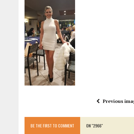
15 DICEMBRE 2025
|
PANETTONI, TORRONE E CONTRO-PANETTONE: IN 
11 DICEMBRE 2025
|
LA GUIDA FLOS OLEI INCORONA I “MAGNIFICI 7” 
11 DICEMBRE 2025
|
DANTE ALIGHIERI E L’USO DI PAPAVERINA: ECCO
10 DICEMBRE 2025
|
MONTESCUDO, AL TEATRO ROSASPINA PRIMA EDIZ
6 DICEMBRE 2025
|
CATTOLICA, I FRATELLI RAUCCI CONFERMANO LA L
1 AGOSTO 2026
|
A CATTOLICA APRE “RAVEN”: IL PRIMO “DRINK PLA
Previous ima
BE THE FIRST TO COMMENT
ON "2966"