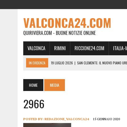
VALCONCA24.COM
QUIRIVIERA.COM - BUONE NOTIZIE ONLINE
VALCONCA
RIMINI
RICCIONE24.COM
ITALIA
IN EVIDENZA
19 LUGLIO 2026
|
SAN CLEMENTE: IL NUOVO PIANO UR
24 FEBBRAIO 2026
|
MORCIANO VERSO IL COMMISSARIAMENTO: “QUE
21 FEBBRAIO 2026
|
RINASCITA PER MORCIANO, DURO ATTACCO IN CO
HOME
MEDIA
19 FEBBRAIO 2026
|
RIMINI, A IL GATTO SULL’ALBICOCCO ARRIVA AN
2966
28 GENNAIO 2026
|
DOVE LA CARNE DIVENTA MEMORIA: IL CORPO, L’OR
18 DICEMBRE 2025
|
SAN CLEMENTE, AL VILLA ULTIMO ATTO DELLA P
18 DICEMBRE 2025
|
SAN CLEMENTE, SALA DEL CONSIGLIO INTITOLATA
POSTED BY:
REDAZIONE_VALCONCA24
15 GENNAIO 2020