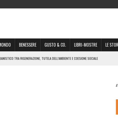
-MONDO
BENESSERE
GUSTO & CO.
LIBRI-MOSTRE
LE STOR
BANISTICO TRA RIGENERAZIONE, TUTELA DELL’AMBIENTE E COESIONE SOCIALE
STO NON È UN SEMPLICE PASSAGGIO AMMINISTRATIVO”
NSIGLIO: “CITTÀ NEL CAOS POLITICO E AMMINISTRATIVO”
DREA GIONCHETTI SOMMELIER DEL CALABRESE “QAFIZ”
IGINE, IL RITORNO. L’OPERA DI KIROLES BOSHRA È VITA VERA
RIMA PARTE DI STAGIONE TEATRALE CON CLAUDIO MORICI SABATO 20
 A GIACOMO MATTEOTTI: “VITTIMA DELLA FURIA FASCISTA”