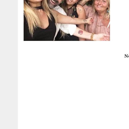
15 DICEMBRE 2025
|
PANETTONI, TORRONE E CONTRO-PANETTONE: IN 
11 DICEMBRE 2025
|
LA GUIDA FLOS OLEI INCORONA I “MAGNIFICI 7” 
11 DICEMBRE 2025
|
DANTE ALIGHIERI E L’USO DI PAPAVERINA: ECCO
10 DICEMBRE 2025
|
MONTESCUDO, AL TEATRO ROSASPINA PRIMA EDIZ
6 DICEMBRE 2025
|
CATTOLICA, I FRATELLI RAUCCI CONFERMANO LA L
1 AGOSTO 2026
|
A CATTOLICA APRE “RAVEN”: IL PRIMO “DRINK PLA
N