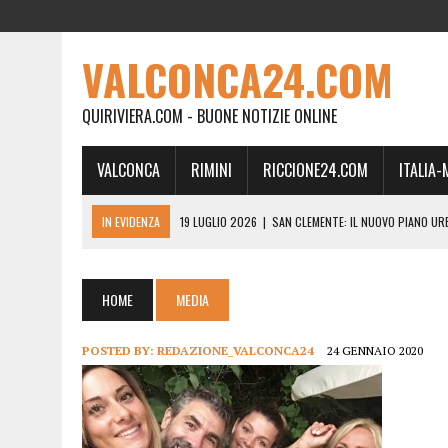
VALCONCA24.COM
QUIRIVIERA.COM - BUONE NOTIZIE ONLINE
VALCONCA
RIMINI
RICCIONE24.COM
ITALIA
IN EVIDENZA
19 LUGLIO 2026
|
SAN CLEMENTE: IL NUOVO PIANO UR
24 FEBBRAIO 2026
|
MORCIANO VERSO IL COMMISSARIAMENTO: “QUE
21 FEBBRAIO 2026
|
RINASCITA PER MORCIANO, DURO ATTACCO IN CO
HOME
MEDIA
19 FEBBRAIO 2026
|
RIMINI, A IL GATTO SULL’ALBICOCCO ARRIVA AN
POSTED BY:
REDAZIONE_VALCONCA24
24 GENNAIO 2020
28 GENNAIO 2026
|
DOVE LA CARNE DIVENTA MEMORIA: IL CORPO, L’OR
18 DICEMBRE 2025
|
SAN CLEMENTE, AL VILLA ULTIMO ATTO DELLA P
18 DICEMBRE 2025
|
SAN CLEMENTE, SALA DEL CONSIGLIO INTITOLATA