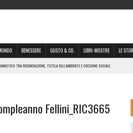
-MONDO
BENESSERE
GUSTO & CO.
LIBRI-MOSTRE
LE STOR
BANISTICO TRA RIGENERAZIONE, TUTELA DELL’AMBIENTE E COESIONE SOCIALE
STO NON È UN SEMPLICE PASSAGGIO AMMINISTRATIVO”
NSIGLIO: “CITTÀ NEL CAOS POLITICO E AMMINISTRATIVO”
DREA GIONCHETTI SOMMELIER DEL CALABRESE “QAFIZ”
ompleanno Fellini_RIC3665
IGINE, IL RITORNO. L’OPERA DI KIROLES BOSHRA È VITA VERA
RIMA PARTE DI STAGIONE TEATRALE CON CLAUDIO MORICI SABATO 20
 A GIACOMO MATTEOTTI: “VITTIMA DELLA FURIA FASCISTA”