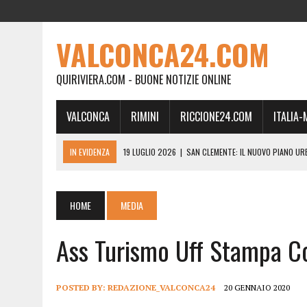
VALCONCA24.COM
QUIRIVIERA.COM - BUONE NOTIZIE ONLINE
VALCONCA
RIMINI
RICCIONE24.COM
ITALIA
IN EVIDENZA
19 LUGLIO 2026
|
SAN CLEMENTE: IL NUOVO PIANO UR
24 FEBBRAIO 2026
|
MORCIANO VERSO IL COMMISSARIAMENTO: “QUE
21 FEBBRAIO 2026
|
RINASCITA PER MORCIANO, DURO ATTACCO IN CO
HOME
MEDIA
19 FEBBRAIO 2026
|
RIMINI, A IL GATTO SULL’ALBICOCCO ARRIVA AN
Ass Turismo Uff Stampa C
28 GENNAIO 2026
|
DOVE LA CARNE DIVENTA MEMORIA: IL CORPO, L’OR
18 DICEMBRE 2025
|
SAN CLEMENTE, AL VILLA ULTIMO ATTO DELLA P
18 DICEMBRE 2025
|
SAN CLEMENTE, SALA DEL CONSIGLIO INTITOLATA
POSTED BY:
REDAZIONE_VALCONCA24
20 GENNAIO 2020