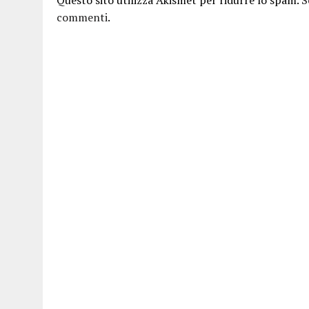
Questo sito utilizza Akismet per ridurre lo spam.
S
commenti
.