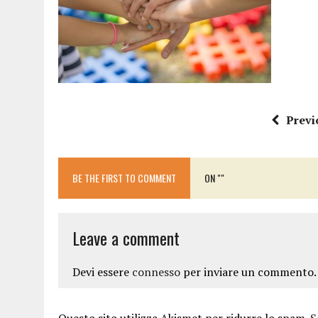
15 DICEMBRE 2025
|
PANETTONI, TORRONE E CONTRO-PANETTONE: IN 
11 DICEMBRE 2025
|
LA GUIDA FLOS OLEI INCORONA I “MAGNIFICI 7” 
11 DICEMBRE 2025
|
DANTE ALIGHIERI E L’USO DI PAPAVERINA: ECCO
10 DICEMBRE 2025
|
MONTESCUDO, AL TEATRO ROSASPINA PRIMA EDIZ
6 DICEMBRE 2025
|
CATTOLICA, I FRATELLI RAUCCI CONFERMANO LA L
Previ
1 AGOSTO 2026
|
A CATTOLICA APRE “RAVEN”: IL PRIMO “DRINK PLA
BE THE FIRST TO COMMENT
ON ""
Leave a comment
Devi essere
connesso
per inviare un commento.