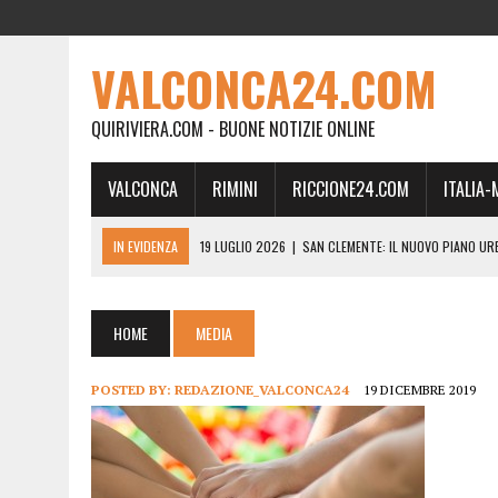
VALCONCA24.COM
QUIRIVIERA.COM - BUONE NOTIZIE ONLINE
VALCONCA
RIMINI
RICCIONE24.COM
ITALIA
IN EVIDENZA
19 LUGLIO 2026
|
SAN CLEMENTE: IL NUOVO PIANO UR
24 FEBBRAIO 2026
|
MORCIANO VERSO IL COMMISSARIAMENTO: “QUE
21 FEBBRAIO 2026
|
RINASCITA PER MORCIANO, DURO ATTACCO IN CO
HOME
MEDIA
19 FEBBRAIO 2026
|
RIMINI, A IL GATTO SULL’ALBICOCCO ARRIVA AN
POSTED BY:
REDAZIONE_VALCONCA24
19 DICEMBRE 2019
28 GENNAIO 2026
|
DOVE LA CARNE DIVENTA MEMORIA: IL CORPO, L’OR
18 DICEMBRE 2025
|
SAN CLEMENTE, AL VILLA ULTIMO ATTO DELLA P
18 DICEMBRE 2025
|
SAN CLEMENTE, SALA DEL CONSIGLIO INTITOLATA