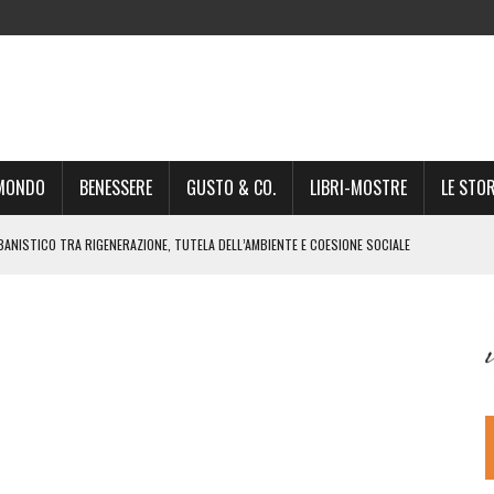
-MONDO
BENESSERE
GUSTO & CO.
LIBRI-MOSTRE
LE STOR
BANISTICO TRA RIGENERAZIONE, TUTELA DELL’AMBIENTE E COESIONE SOCIALE
STO NON È UN SEMPLICE PASSAGGIO AMMINISTRATIVO”
NSIGLIO: “CITTÀ NEL CAOS POLITICO E AMMINISTRATIVO”
DREA GIONCHETTI SOMMELIER DEL CALABRESE “QAFIZ”
IGINE, IL RITORNO. L’OPERA DI KIROLES BOSHRA È VITA VERA
RIMA PARTE DI STAGIONE TEATRALE CON CLAUDIO MORICI SABATO 20
 A GIACOMO MATTEOTTI: “VITTIMA DELLA FURIA FASCISTA”