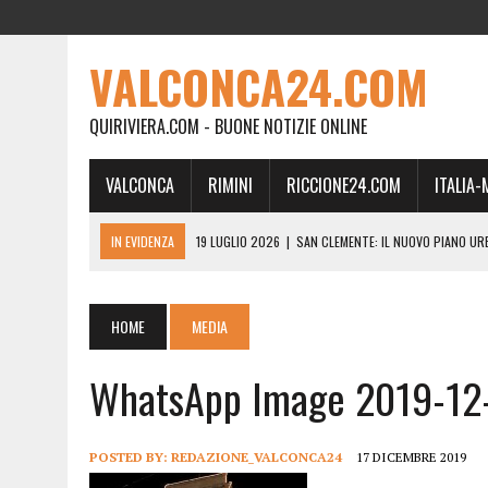
VALCONCA24.COM
QUIRIVIERA.COM - BUONE NOTIZIE ONLINE
VALCONCA
RIMINI
RICCIONE24.COM
ITALIA
IN EVIDENZA
19 LUGLIO 2026
|
SAN CLEMENTE: IL NUOVO PIANO UR
24 FEBBRAIO 2026
|
MORCIANO VERSO IL COMMISSARIAMENTO: “QUE
21 FEBBRAIO 2026
|
RINASCITA PER MORCIANO, DURO ATTACCO IN CO
HOME
MEDIA
19 FEBBRAIO 2026
|
RIMINI, A IL GATTO SULL’ALBICOCCO ARRIVA AN
WhatsApp Image 2019-12-
28 GENNAIO 2026
|
DOVE LA CARNE DIVENTA MEMORIA: IL CORPO, L’OR
18 DICEMBRE 2025
|
SAN CLEMENTE, AL VILLA ULTIMO ATTO DELLA P
18 DICEMBRE 2025
|
SAN CLEMENTE, SALA DEL CONSIGLIO INTITOLATA
POSTED BY:
REDAZIONE_VALCONCA24
17 DICEMBRE 2019