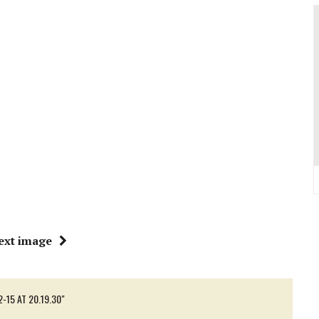
VALCONCA VINCONO MARZIALI, BURESTA, BARTOLINI, BIGUCCI, TASINI
DELL’EVO IN REGIONE: TRE POSTI D’ONORE TOCCANO ALLA VALCONCA
 COME RIUSCÌ A COMPORRE TANTE OPERE COSÌ VOLUMINOSE
IONE DELL’ITALIAN PET FRIENDLY GALÀ IDEATO DA MARCO BONINI
ORO STELLA DEL PREMIO GUIDA CHEF DI PIZZA: “UN GRANDE ONORE”
Y SHOP” DELLA REGINA VOLUTO DA FRANCESCA E NICOLAS
ext image
-15 AT 20.19.30"