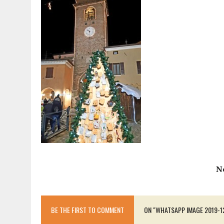
15 DICEMBRE 2025
|
PANETTONI, TORRONE E CONTRO-PANETTONE: IN 
11 DICEMBRE 2025
|
LA GUIDA FLOS OLEI INCORONA I “MAGNIFICI 7” 
11 DICEMBRE 2025
|
DANTE ALIGHIERI E L’USO DI PAPAVERINA: ECCO
10 DICEMBRE 2025
|
MONTESCUDO, AL TEATRO ROSASPINA PRIMA EDIZ
6 DICEMBRE 2025
|
CATTOLICA, I FRATELLI RAUCCI CONFERMANO LA L
1 AGOSTO 2026
|
A CATTOLICA APRE “RAVEN”: IL PRIMO “DRINK PLA
N
BE THE FIRST TO COMMENT
ON "WHATSAPP IMAGE 2019-12