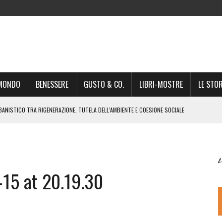
-MONDO
BENESSERE
GUSTO & CO.
LIBRI-MOSTRE
LE STOR
BANISTICO TRA RIGENERAZIONE, TUTELA DELL’AMBIENTE E COESIONE SOCIALE
STO NON È UN SEMPLICE PASSAGGIO AMMINISTRATIVO”
NSIGLIO: “CITTÀ NEL CAOS POLITICO E AMMINISTRATIVO”
DREA GIONCHETTI SOMMELIER DEL CALABRESE “QAFIZ”
15 at 20.19.30
IGINE, IL RITORNO. L’OPERA DI KIROLES BOSHRA È VITA VERA
RIMA PARTE DI STAGIONE TEATRALE CON CLAUDIO MORICI SABATO 20
 A GIACOMO MATTEOTTI: “VITTIMA DELLA FURIA FASCISTA”