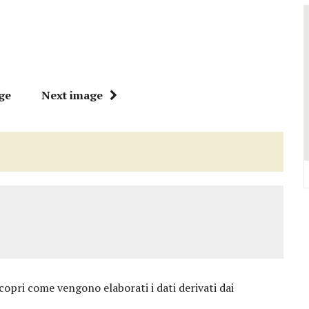
VALCONCA VINCONO MARZIALI, BURESTA, BARTOLINI, BIGUCCI, TASINI
DELL’EVO IN REGIONE: TRE POSTI D’ONORE TOCCANO ALLA VALCONCA
 COME RIUSCÌ A COMPORRE TANTE OPERE COSÌ VOLUMINOSE
IONE DELL’ITALIAN PET FRIENDLY GALÀ IDEATO DA MARCO BONINI
ge
Next image
ORO STELLA DEL PREMIO GUIDA CHEF DI PIZZA: “UN GRANDE ONORE”
Y SHOP” DELLA REGINA VOLUTO DA FRANCESCA E NICOLAS
copri come vengono elaborati i dati derivati dai