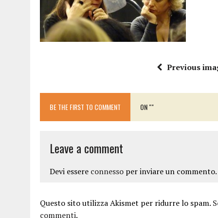
15 DICEMBRE 2025
|
PANETTONI, TORRONE E CONTRO-PANETTONE: IN 
11 DICEMBRE 2025
|
LA GUIDA FLOS OLEI INCORONA I “MAGNIFICI 7” 
11 DICEMBRE 2025
|
DANTE ALIGHIERI E L’USO DI PAPAVERINA: ECCO
10 DICEMBRE 2025
|
MONTESCUDO, AL TEATRO ROSASPINA PRIMA EDIZ
Previous ima
6 DICEMBRE 2025
|
CATTOLICA, I FRATELLI RAUCCI CONFERMANO LA L
1 AGOSTO 2026
|
A CATTOLICA APRE “RAVEN”: IL PRIMO “DRINK PLA
BE THE FIRST TO COMMENT
ON ""
Leave a comment
Devi essere
connesso
per inviare un commento.
Questo sito utilizza Akismet per ridurre lo spam.
S
commenti
.