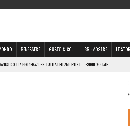
-MONDO
BENESSERE
GUSTO & CO.
LIBRI-MOSTRE
LE STOR
BANISTICO TRA RIGENERAZIONE, TUTELA DELL’AMBIENTE E COESIONE SOCIALE
STO NON È UN SEMPLICE PASSAGGIO AMMINISTRATIVO”
NSIGLIO: “CITTÀ NEL CAOS POLITICO E AMMINISTRATIVO”
DREA GIONCHETTI SOMMELIER DEL CALABRESE “QAFIZ”
IGINE, IL RITORNO. L’OPERA DI KIROLES BOSHRA È VITA VERA
RIMA PARTE DI STAGIONE TEATRALE CON CLAUDIO MORICI SABATO 20
 A GIACOMO MATTEOTTI: “VITTIMA DELLA FURIA FASCISTA”