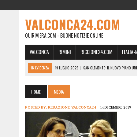
VALCONCA24.COM
QUIRIVIERA.COM - BUONE NOTIZIE ONLINE
VALCONCA
RIMINI
RICCIONE24.COM
ITALIA
IN EVIDENZA
19 LUGLIO 2026
|
SAN CLEMENTE: IL NUOVO PIANO UR
24 FEBBRAIO 2026
|
MORCIANO VERSO IL COMMISSARIAMENTO: “QUE
21 FEBBRAIO 2026
|
RINASCITA PER MORCIANO, DURO ATTACCO IN CO
HOME
MEDIA
19 FEBBRAIO 2026
|
RIMINI, A IL GATTO SULL’ALBICOCCO ARRIVA AN
POSTED BY:
REDAZIONE_VALCONCA24
14 DICEMBRE 2019
28 GENNAIO 2026
|
DOVE LA CARNE DIVENTA MEMORIA: IL CORPO, L’OR
18 DICEMBRE 2025
|
SAN CLEMENTE, AL VILLA ULTIMO ATTO DELLA P
18 DICEMBRE 2025
|
SAN CLEMENTE, SALA DEL CONSIGLIO INTITOLATA