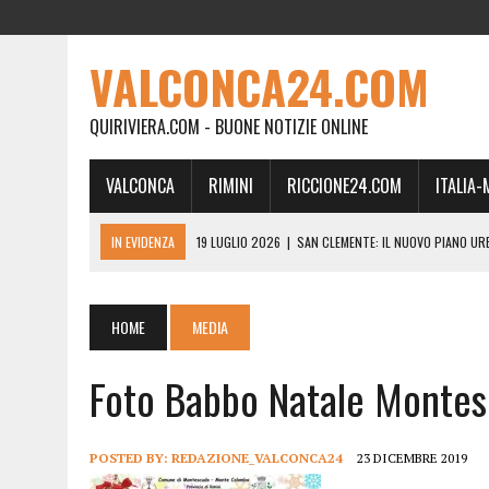
VALCONCA24.COM
QUIRIVIERA.COM - BUONE NOTIZIE ONLINE
VALCONCA
RIMINI
RICCIONE24.COM
ITALIA
IN EVIDENZA
19 LUGLIO 2026
|
SAN CLEMENTE: IL NUOVO PIANO UR
24 FEBBRAIO 2026
|
MORCIANO VERSO IL COMMISSARIAMENTO: “QUE
21 FEBBRAIO 2026
|
RINASCITA PER MORCIANO, DURO ATTACCO IN CO
HOME
MEDIA
19 FEBBRAIO 2026
|
RIMINI, A IL GATTO SULL’ALBICOCCO ARRIVA AN
Foto Babbo Natale Monte
28 GENNAIO 2026
|
DOVE LA CARNE DIVENTA MEMORIA: IL CORPO, L’OR
18 DICEMBRE 2025
|
SAN CLEMENTE, AL VILLA ULTIMO ATTO DELLA P
18 DICEMBRE 2025
|
SAN CLEMENTE, SALA DEL CONSIGLIO INTITOLATA
POSTED BY:
REDAZIONE_VALCONCA24
23 DICEMBRE 2019