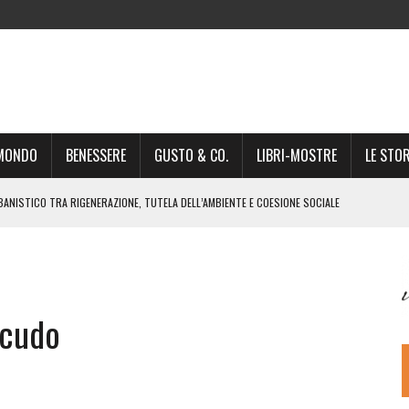
-MONDO
BENESSERE
GUSTO & CO.
LIBRI-MOSTRE
LE STOR
BANISTICO TRA RIGENERAZIONE, TUTELA DELL’AMBIENTE E COESIONE SOCIALE
STO NON È UN SEMPLICE PASSAGGIO AMMINISTRATIVO”
NSIGLIO: “CITTÀ NEL CAOS POLITICO E AMMINISTRATIVO”
DREA GIONCHETTI SOMMELIER DEL CALABRESE “QAFIZ”
scudo
IGINE, IL RITORNO. L’OPERA DI KIROLES BOSHRA È VITA VERA
RIMA PARTE DI STAGIONE TEATRALE CON CLAUDIO MORICI SABATO 20
 A GIACOMO MATTEOTTI: “VITTIMA DELLA FURIA FASCISTA”