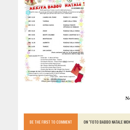
15 DICEMBRE 2025
|
PANETTONI, TORRONE E CONTRO-PANETTONE: IN 
11 DICEMBRE 2025
|
LA GUIDA FLOS OLEI INCORONA I “MAGNIFICI 7” 
11 DICEMBRE 2025
|
DANTE ALIGHIERI E L’USO DI PAPAVERINA: ECCO
10 DICEMBRE 2025
|
MONTESCUDO, AL TEATRO ROSASPINA PRIMA EDIZ
6 DICEMBRE 2025
|
CATTOLICA, I FRATELLI RAUCCI CONFERMANO LA L
1 AGOSTO 2026
|
A CATTOLICA APRE “RAVEN”: IL PRIMO “DRINK PLA
N
BE THE FIRST TO COMMENT
ON "FOTO BABBO NATALE MO