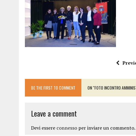
15 DICEMBRE 2025
|
PANETTONI, TORRONE E CONTRO-PANETTONE: IN 
11 DICEMBRE 2025
|
LA GUIDA FLOS OLEI INCORONA I “MAGNIFICI 7” 
11 DICEMBRE 2025
|
DANTE ALIGHIERI E L’USO DI PAPAVERINA: ECCO
10 DICEMBRE 2025
|
MONTESCUDO, AL TEATRO ROSASPINA PRIMA EDIZ
6 DICEMBRE 2025
|
CATTOLICA, I FRATELLI RAUCCI CONFERMANO LA L
1 AGOSTO 2026
|
A CATTOLICA APRE “RAVEN”: IL PRIMO “DRINK PLA
Previ
BE THE FIRST TO COMMENT
ON "FOTO INCONTRO AMMINIS
Leave a comment
Devi essere
connesso
per inviare un commento.