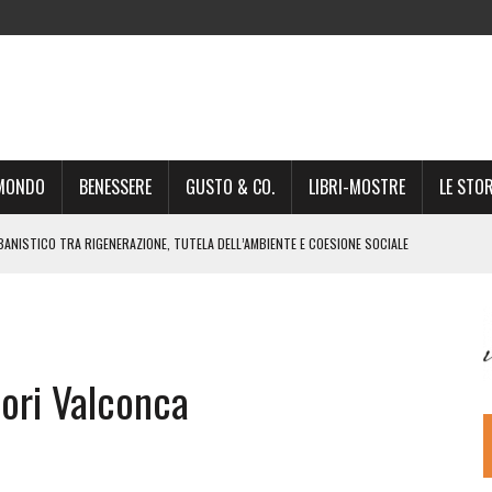
-MONDO
BENESSERE
GUSTO & CO.
LIBRI-MOSTRE
LE STOR
BANISTICO TRA RIGENERAZIONE, TUTELA DELL’AMBIENTE E COESIONE SOCIALE
STO NON È UN SEMPLICE PASSAGGIO AMMINISTRATIVO”
NSIGLIO: “CITTÀ NEL CAOS POLITICO E AMMINISTRATIVO”
DREA GIONCHETTI SOMMELIER DEL CALABRESE “QAFIZ”
ori Valconca
IGINE, IL RITORNO. L’OPERA DI KIROLES BOSHRA È VITA VERA
RIMA PARTE DI STAGIONE TEATRALE CON CLAUDIO MORICI SABATO 20
 A GIACOMO MATTEOTTI: “VITTIMA DELLA FURIA FASCISTA”