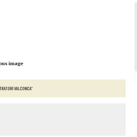
VALCONCA VINCONO MARZIALI, BURESTA, BARTOLINI, BIGUCCI, TASINI
DELL’EVO IN REGIONE: TRE POSTI D’ONORE TOCCANO ALLA VALCONCA
 COME RIUSCÌ A COMPORRE TANTE OPERE COSÌ VOLUMINOSE
IONE DELL’ITALIAN PET FRIENDLY GALÀ IDEATO DA MARCO BONINI
ORO STELLA DEL PREMIO GUIDA CHEF DI PIZZA: “UN GRANDE ONORE”
Y SHOP” DELLA REGINA VOLUTO DA FRANCESCA E NICOLAS
ous image
TRATORI VALCONCA"