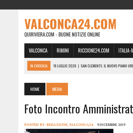
VALCONCA24.COM
QUIRIVIERA.COM - BUONE NOTIZIE ONLINE
VALCONCA
RIMINI
RICCIONE24.COM
ITALIA
IN EVIDENZA
19 LUGLIO 2026
|
SAN CLEMENTE: IL NUOVO PIANO UR
24 FEBBRAIO 2026
|
MORCIANO VERSO IL COMMISSARIAMENTO: “QUE
21 FEBBRAIO 2026
|
RINASCITA PER MORCIANO, DURO ATTACCO IN CO
HOME
MEDIA
19 FEBBRAIO 2026
|
RIMINI, A IL GATTO SULL’ALBICOCCO ARRIVA AN
Foto Incontro Amministrat
28 GENNAIO 2026
|
DOVE LA CARNE DIVENTA MEMORIA: IL CORPO, L’OR
18 DICEMBRE 2025
|
SAN CLEMENTE, AL VILLA ULTIMO ATTO DELLA P
18 DICEMBRE 2025
|
SAN CLEMENTE, SALA DEL CONSIGLIO INTITOLATA
POSTED BY:
REDAZIONE_VALCONCA24
9 DICEMBRE 2019