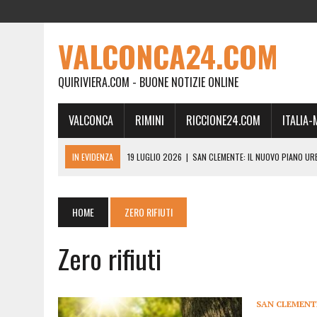
VALCONCA24.COM
QUIRIVIERA.COM - BUONE NOTIZIE ONLINE
VALCONCA
RIMINI
RICCIONE24.COM
ITALIA
IN EVIDENZA
19 LUGLIO 2026
|
SAN CLEMENTE: IL NUOVO PIANO UR
24 FEBBRAIO 2026
|
MORCIANO VERSO IL COMMISSARIAMENTO: “QUE
21 FEBBRAIO 2026
|
RINASCITA PER MORCIANO, DURO ATTACCO IN CO
HOME
ZERO RIFIUTI
19 FEBBRAIO 2026
|
RIMINI, A IL GATTO SULL’ALBICOCCO ARRIVA AN
Zero rifiuti
28 GENNAIO 2026
|
DOVE LA CARNE DIVENTA MEMORIA: IL CORPO, L’OR
18 DICEMBRE 2025
|
SAN CLEMENTE, AL VILLA ULTIMO ATTO DELLA P
18 DICEMBRE 2025
|
SAN CLEMENTE, SALA DEL CONSIGLIO INTITOLATA
SAN CLEMENT