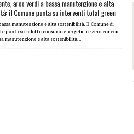
nte, aree verdi a bassa manutenzione e alta
VALCONCA VINCONO MARZIALI, BURESTA, BARTOLINI, BIGUCCI, TASINI
ità: il Comune punta su interventi total green
DELL’EVO IN REGIONE: TRE POSTI D’ONORE TOCCANO ALLA VALCONCA
 COME RIUSCÌ A COMPORRE TANTE OPERE COSÌ VOLUMINOSE
 bassa manutenzione e alta sostenibilità. Il Comune di
e punta su ridotto consumo energetico e zero concimi
IONE DELL’ITALIAN PET FRIENDLY GALÀ IDEATO DA MARCO BONINI
ssa manutenzione e alta sostenibilità….
ORO STELLA DEL PREMIO GUIDA CHEF DI PIZZA: “UN GRANDE ONORE”
Y SHOP” DELLA REGINA VOLUTO DA FRANCESCA E NICOLAS