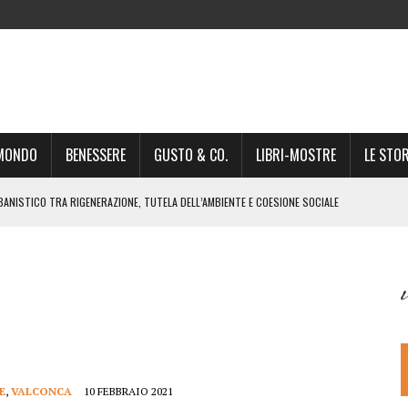
-MONDO
BENESSERE
GUSTO & CO.
LIBRI-MOSTRE
LE STOR
BANISTICO TRA RIGENERAZIONE, TUTELA DELL’AMBIENTE E COESIONE SOCIALE
STO NON È UN SEMPLICE PASSAGGIO AMMINISTRATIVO”
NSIGLIO: “CITTÀ NEL CAOS POLITICO E AMMINISTRATIVO”
DREA GIONCHETTI SOMMELIER DEL CALABRESE “QAFIZ”
IGINE, IL RITORNO. L’OPERA DI KIROLES BOSHRA È VITA VERA
RIMA PARTE DI STAGIONE TEATRALE CON CLAUDIO MORICI SABATO 20
 A GIACOMO MATTEOTTI: “VITTIMA DELLA FURIA FASCISTA”
E
,
VALCONCA
10 FEBBRAIO 2021