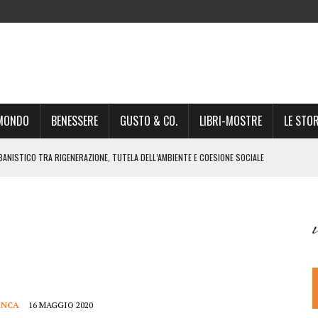
-MONDO
BENESSERE
GUSTO & CO.
LIBRI-MOSTRE
LE STOR
BANISTICO TRA RIGENERAZIONE, TUTELA DELL’AMBIENTE E COESIONE SOCIALE
STO NON È UN SEMPLICE PASSAGGIO AMMINISTRATIVO”
NSIGLIO: “CITTÀ NEL CAOS POLITICO E AMMINISTRATIVO”
DREA GIONCHETTI SOMMELIER DEL CALABRESE “QAFIZ”
IGINE, IL RITORNO. L’OPERA DI KIROLES BOSHRA È VITA VERA
RIMA PARTE DI STAGIONE TEATRALE CON CLAUDIO MORICI SABATO 20
 A GIACOMO MATTEOTTI: “VITTIMA DELLA FURIA FASCISTA”
ONCA
16 MAGGIO 2020