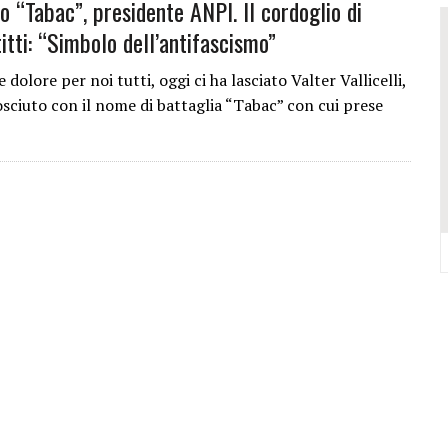
 “Tabac”, presidente ANPI. Il cordoglio di
VALCONCA VINCONO MARZIALI, BURESTA, BARTOLINI, BIGUCCI, TASINI
tti: “Simbolo dell’antifascismo”
DELL’EVO IN REGIONE: TRE POSTI D’ONORE TOCCANO ALLA VALCONCA
 COME RIUSCÌ A COMPORRE TANTE OPERE COSÌ VOLUMINOSE
dolore per noi tutti, oggi ci ha lasciato Valter Vallicelli,
sciuto con il nome di battaglia “Tabac” con cui prese
IONE DELL’ITALIAN PET FRIENDLY GALÀ IDEATO DA MARCO BONINI
ORO STELLA DEL PREMIO GUIDA CHEF DI PIZZA: “UN GRANDE ONORE”
Y SHOP” DELLA REGINA VOLUTO DA FRANCESCA E NICOLAS