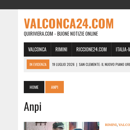
VALCONCA24.COM
QUIRIVIERA.COM - BUONE NOTIZIE ONLINE
VALCONCA
RIMINI
RICCIONE24.COM
ITALIA
IN EVIDENZA
19 LUGLIO 2026
|
SAN CLEMENTE: IL NUOVO PIANO UR
24 FEBBRAIO 2026
|
MORCIANO VERSO IL COMMISSARIAMENTO: “QUE
21 FEBBRAIO 2026
|
RINASCITA PER MORCIANO, DURO ATTACCO IN CO
HOME
ANPI
19 FEBBRAIO 2026
|
RIMINI, A IL GATTO SULL’ALBICOCCO ARRIVA AN
Anpi
28 GENNAIO 2026
|
DOVE LA CARNE DIVENTA MEMORIA: IL CORPO, L’OR
18 DICEMBRE 2025
|
SAN CLEMENTE, AL VILLA ULTIMO ATTO DELLA P
18 DICEMBRE 2025
|
SAN CLEMENTE, SALA DEL CONSIGLIO INTITOLATA
RIMINI
,
VALC