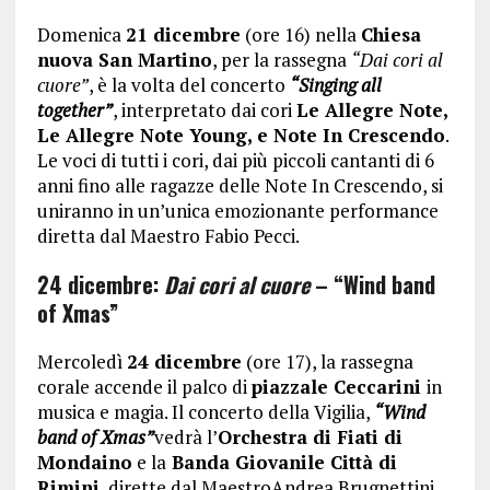
Domenica
21 dicembre
(ore 16) nella
Chiesa
nuova San Martino
, per la rassegna
“Dai cori al
cuore”
, è la volta del concerto
“Singing all
together”
, interpretato dai cori
Le Allegre Note,
Le Allegre Note Young, e Note In Crescendo
.
Le voci di tutti i cori, dai più piccoli cantanti di 6
anni fino alle ragazze delle Note In Crescendo, si
uniranno in un’unica emozionante performance
diretta dal Maestro Fabio Pecci.
24 dicembre:
Dai cori al cuore
– “Wind band
of Xmas”
Mercoledì
24 dicembre
(ore 17), la rassegna
corale accende il palco di
piazzale Ceccarini
in
musica e magia. Il concerto della Vigilia,
“Wind
band of Xmas”
vedrà l’
Orchestra di Fiati di
Mondaino
e la
Banda Giovanile Città di
Rimini
, dirette dal MaestroAndrea Brugnettini.