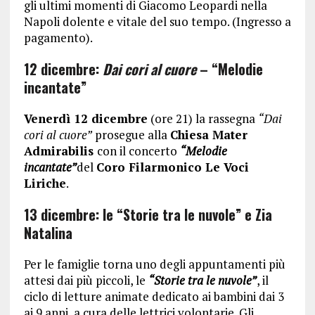
gli ultimi momenti di Giacomo Leopardi nella
Napoli dolente e vitale del suo tempo. (Ingresso a
pagamento).
12 dicembre:
Dai cori al cuore
– “Melodie
incantate”
Venerdì 12 dicembre
(ore 21) la rassegna
“Dai
cori al cuore”
prosegue alla
Chiesa Mater
Admirabilis
con il concerto
“Melodie
incantate”
del
Coro Filarmonico Le Voci
Liriche
.
13 dicembre: le “Storie tra le nuvole” e Zia
Natalina
Per le famiglie torna uno degli appuntamenti più
attesi dai più piccoli, le
“Storie tra le nuvole”
, il
ciclo di letture animate dedicato ai bambini dai 3
ai 9 anni, a cura delle lettrici volontarie. Gli