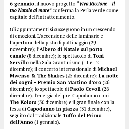
6 gennaio
, il nuovo progetto
“Viva Riccione – Il
tuo Natale al mare”
conferma la Perla verde come
capitale dell’intrattenimento.
Gli appuntamenti si susseguono in un crescendo
di emozioni. L’accensione delle luminarie e
l’apertura della pista di pattinaggio (29
novembre); l’
Albero di Natale sul porto
canale
(8 dicembre); lo spettacolo di
Toni
Servillo
nella Sala Granturismo (11 e 12
dicembre); il concerto internazionale di
Michael
Mwenso & The Shakes
(25 dicembre);
La notte
dei sogni – Premio San Martino d’oro
(26
dicembre); lo spettacolo di
Paolo Cevoli
(28
dicembre); l’energia del pre-Capodanno con i
The Kolors
(30 dicembre) e il gran finale con la
festa di
Capodanno in piazza
(31 dicembre),
seguito dal tradizionale
Tuffo del Primo
dell’Anno
(1 gennaio).