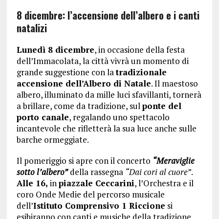
8 dicembre: l’accensione dell’albero e i canti
natalizi
Lunedì 8 dicembre
, in occasione della festa
dell’Immacolata, la città vivrà un momento di
grande suggestione con la
tradizionale
accensione dell’Albero di Natale
. Il maestoso
albero, illuminato da mille luci sfavillanti, tornerà
a brillare, come da tradizione, sul
ponte del
porto canale
, regalando uno spettacolo
incantevole che rifletterà la sua luce anche sulle
barche ormeggiate.
Il pomeriggio si apre con il concerto
“Meraviglie
sotto l’albero”
della rassegna
“Dai cori al cuore”
.
Alle 16,
in
piazzale Ceccarini
, l’Orchestra e il
coro Onde Medie del percorso musicale
dell’
Istituto Comprensivo 1 Riccione
si
esibiranno con canti e musiche della tradizione