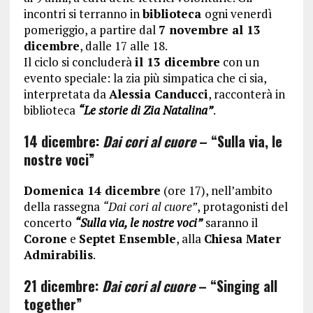
incontri si terranno in
biblioteca
ogni venerdì
pomeriggio, a partire dal
7 novembre al 13
dicembre
, dalle 17 alle 18.
Il ciclo si concluderà
il 13 dicembre
con un
evento speciale: la zia più simpatica che ci sia,
interpretata da
Alessia Canducci
, racconterà in
biblioteca
“Le storie di Zia Natalina”
.
14 dicembre:
Dai cori al cuore
– “Sulla via, le
nostre voci”
Domenica 14 dicembre
(ore 17), nell’ambito
della rassegna
“Dai cori al cuore”
, protagonisti del
concerto
“Sulla via, le nostre voci”
saranno il
Corone
e
Septet Ensemble
, alla
Chiesa Mater
Admirabilis
.
21 dicembre:
Dai cori al cuore
– “Singing all
together”