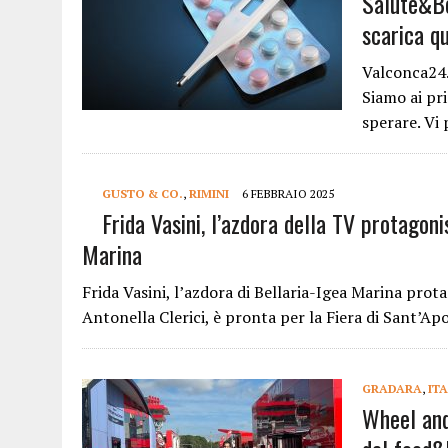
Salute&Be
scarica qu
Valconca24.c
Siamo ai pr
sperare. Vi
GUSTO & CO.
,
RIMINI
6 FEBBRAIO 2025
Frida Vasini, l’azdora della TV protagoni
Marina
Frida Vasini, l’azdora di Bellaria-Igea Marina pro
Antonella Clerici, è pronta per la Fiera di Sant’Ap
GRADARA
,
IT
Wheel and