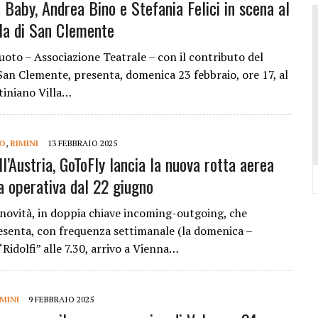
 Baby, Andrea Bino e Stefania Felici in scena al
VALCONCA VINCONO MARZIALI, BURESTA, BARTOLINI, BIGUCCI, TASINI
lla di San Clemente
DELL’EVO IN REGIONE: TRE POSTI D’ONORE TOCCANO ALLA VALCONCA
 COME RIUSCÌ A COMPORRE TANTE OPERE COSÌ VOLUMINOSE
uoto – Associazione Teatrale – con il contributo del
an Clemente, presenta, domenica 23 febbraio, ore 17, al
IONE DELL’ITALIAN PET FRIENDLY GALÀ IDEATO DA MARCO BONINI
tiniano Villa…
ORO STELLA DEL PREMIO GUIDA CHEF DI PIZZA: “UN GRANDE ONORE”
Y SHOP” DELLA REGINA VOLUTO DA FRANCESCA E NICOLAS
DO
,
RIMINI
13 FEBBRAIO 2025
ll’Austria, GoToFly lancia la nuova rotta aerea
a operativa dal 22 giugno
 novità, in doppia chiave incoming-outgoing, che
senta, con frequenza settimanale (la domenica –
“Ridolfi” alle 7.30, arrivo a Vienna…
IMINI
9 FEBBRAIO 2025