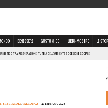
-MONDO
BENESSERE
GUSTO & CO.
LIBRI-MOSTRE
LE STOR
BANISTICO TRA RIGENERAZIONE, TUTELA DELL’AMBIENTE E COESIONE SOCIALE
STO NON È UN SEMPLICE PASSAGGIO AMMINISTRATIVO”
NSIGLIO: “CITTÀ NEL CAOS POLITICO E AMMINISTRATIVO”
DREA GIONCHETTI SOMMELIER DEL CALABRESE “QAFIZ”
IGINE, IL RITORNO. L’OPERA DI KIROLES BOSHRA È VITA VERA
RIMA PARTE DI STAGIONE TEATRALE CON CLAUDIO MORICI SABATO 20
 A GIACOMO MATTEOTTI: “VITTIMA DELLA FURIA FASCISTA”
E
,
SPETTACOLI
,
VALCONCA
21 FEBBRAIO 2025