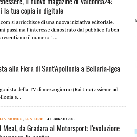
nessere, il nuovo magazine di Valconca24:
i la tua copia in digitale
om si arricchisce di una nuova iniziativa editoriale.
imi passi ma l’interesse dimostrato dal pubblico fa ben
 presentiamo il numero 1…
sta alla Fiera di Sant’Apollonia a Bellaria-Igea
tagonista della TV di mezzogiorno (Rai Uno) assieme ad
ollonia e…
ALIA-MONDO
,
LE STORIE
4 FEBBRAIO 2025
 Meal, da Gradara al Motorsport: l’evoluzione