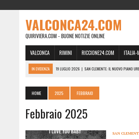
VALCONCA24.COM
QUIRIVIERA.COM - BUONE NOTIZIE ONLINE
VALCONCA
RIMINI
RICCIONE24.COM
ITALIA
IN EVIDENZA
19 LUGLIO 2026
|
SAN CLEMENTE: IL NUOVO PIANO UR
24 FEBBRAIO 2026
|
MORCIANO VERSO IL COMMISSARIAMENTO: “QUE
21 FEBBRAIO 2026
|
RINASCITA PER MORCIANO, DURO ATTACCO IN CO
HOME
2025
FEBBRAIO
19 FEBBRAIO 2026
|
RIMINI, A IL GATTO SULL’ALBICOCCO ARRIVA AN
Febbraio 2025
28 GENNAIO 2026
|
DOVE LA CARNE DIVENTA MEMORIA: IL CORPO, L’OR
18 DICEMBRE 2025
|
SAN CLEMENTE, AL VILLA ULTIMO ATTO DELLA P
18 DICEMBRE 2025
|
SAN CLEMENTE, SALA DEL CONSIGLIO INTITOLATA
SAN CLEMENT