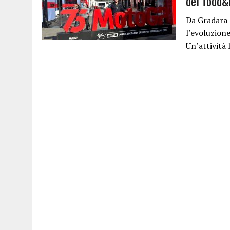
del food&
Da Gradara 
l’evoluzion
Un’attività